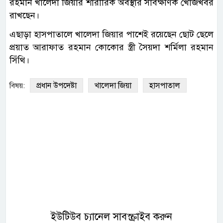
রহমান খালেদা জিয়ার শারীরিক অবস্থার সার্বক্ষণিক খোঁজখবর
রাখছেন।
এছাড়া হাসপাতালে খালেদা জিয়ার পাশেই রয়েছেন ছোট ছেলে
প্রয়াত আরাফাত রহমান কোকোর স্ত্রী সৈয়দা শর্মিলা রহমান
সিঁথি।
প্রধান উপদেষ্টা
খালেদা জিয়া
হাসপাতাল
বিষয়:
ইউটিউব চ্যানেল সাবস্ক্রাইব করুন