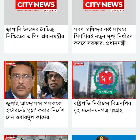
জ্বালানি উৎসের বৈচিত্র্য
লবণ চাষিদের কষ্ট লাঘবে
নিশ্চিতের তাগিদ প্রধানমন্ত্রীর
শিগগিরই নতুন মূল্য নির্ধারণ
করবে সরকার: প্রধানমন্ত্রী
জুলাই আন্দোলনে পলককে
রাষ্ট্রপতি নির্বাচনে বিএনপির
ইন্টারনেট ‘স্লো’ করার নির্দেশ
দুই মনোনয়নপত্র সংগ্রহ
দেন ওবায়দুল কাদের