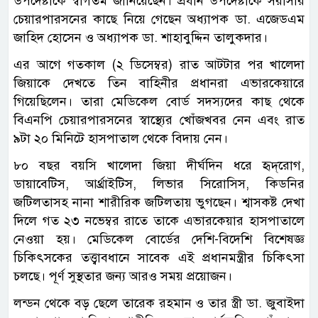
উপদেষ্টাকে স্বাগতম জানিয়েছেন। প্রধান উপদেষ্টাকে সরাসরি
চেয়ারপারসনের কাছে নিয়ে গেছেন অধ্যাপক ডা. এজেডএম
জাহিদ হোসেন ও অধ্যাপক ডা. শাহাবুদ্দিন তালুকদার।
এর আগে গতকাল (২ ডিসেম্বর) রাত আটটার পর খালেদা
জিয়াকে দেখতে তিন বাহিনীর প্রধানরা এভারকেয়ারে
গিয়েছিলেন। তারা মেডিকেল বোর্ড সদস্যদের কাছ থেকে
বিএনপি চেয়ারপারসনের স্বাস্থ্যের খোঁজখবর নেন এবং রাত
৯টা ২০ মিনিটে হাসপাতাল থেকে বিদায় নেন।
৮০ বছর বয়সি খালেদা জিয়া দীর্ঘদিন ধরে হৃদ্‌রোগ,
ডায়াবেটিস, আর্থ্রাইটিস, লিভার সিরোসিস, কিডনির
জটিলতাসহ নানা শারীরিক জটিলতায় ভুগছেন। শ্বাসকষ্ট দেখা
দিলে গত ২৩ নভেম্বর রাতে তাকে এভারকেয়ার হাসপাতালে
নেওয়া হয়। মেডিকেল বোর্ডের দেশি-বিদেশি বিশেষজ্ঞ
চিকিৎসকের তত্ত্বাবধানে সাবেক এই প্রধানমন্ত্রীর চিকিৎসা
চলছে। পূর্ণ সুস্থতার জন্য আরও সময় প্রয়োজন।
লন্ডন থেকে বড় ছেলে তারেক রহমান ও তার স্ত্রী ডা. জুবাইদা