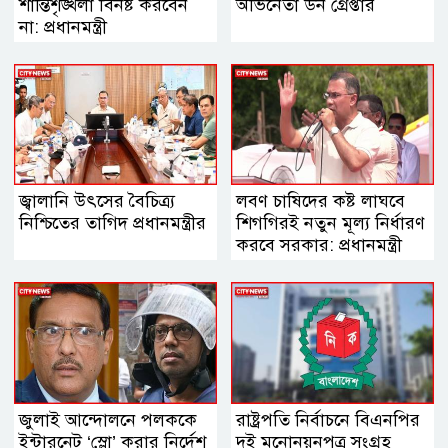
শান্তিশৃঙ্খলা বিনষ্ট করবেন
অভিনেতা ডন গ্রেপ্তার
না: প্রধানমন্ত্রী
জ্বালানি উৎসের বৈচিত্র্য
লবণ চাষিদের কষ্ট লাঘবে
নিশ্চিতের তাগিদ প্রধানমন্ত্রীর
শিগগিরই নতুন মূল্য নির্ধারণ
করবে সরকার: প্রধানমন্ত্রী
জুলাই আন্দোলনে পলককে
রাষ্ট্রপতি নির্বাচনে বিএনপির
ইন্টারনেট ‘স্লো’ করার নির্দেশ
দুই মনোনয়নপত্র সংগ্রহ