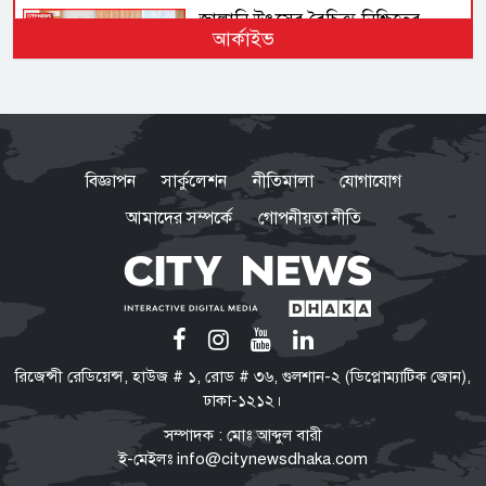
জ্বালানি উৎসের বৈচিত্র্য নিশ্চিতের
আর্কাইভ
তাগিদ প্রধানমন্ত্রীর
লবণ চাষিদের কষ্ট লাঘবে শিগগিরই
নতুন মূল্য নির্ধারণ করবে সরকার:
বিজ্ঞাপন
সার্কুলেশন
নীতিমালা
যোগাযোগ
প্রধানমন্ত্রী
আমাদের সম্পর্কে
গোপনীয়তা নীতি
জুলাই আন্দোলনে পলককে ইন্টারনেট
‘স্লো’ করার নির্দেশ দেন ওবায়দুল
কাদের
জরুরি নিয়োগ বিজ্ঞপ্তি
রিজেন্সী রেডিয়েন্স, হাউজ # ১, রোড # ৩৬, গুলশান-২ (ডিপ্লোম্যাটিক জোন),
বেসরকারি প্রতিষ্ঠানের মালিকের বাসা
ঢাকা-১২১২।
ও অফিসের জন্য দক্ষ শেফ নিয়োগ
সম্পাদক : মোঃ আব্দুল বারী
ই-মেইলঃ
info@citynewsdhaka.com