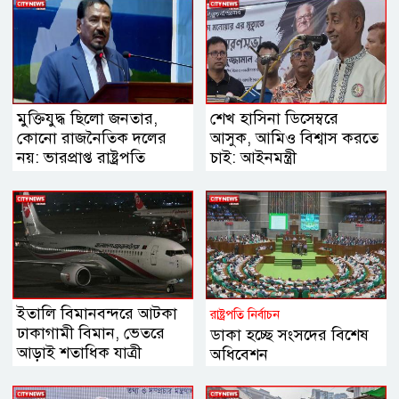
মুক্তিযুদ্ধ ছিলো জনতার,
শেখ হাসিনা ডিসেম্বরে
কোনো রাজনৈতিক দলের
আসুক, আমিও বিশ্বাস করতে
নয়: ভারপ্রাপ্ত রাষ্ট্রপতি
চাই: আইনমন্ত্রী
ইতালি বিমানবন্দরে আটকা
রাষ্ট্রপতি নির্বাচন
ঢাকাগামী বিমান, ভেতরে
ডাকা হচ্ছে সংসদের বিশেষ
আড়াই শতাধিক যাত্রী
অধিবেশন