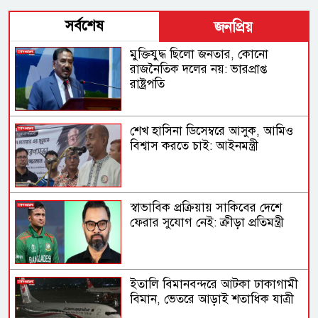
সর্বশেষ
জনপ্রিয়
মুক্তিযুদ্ধ ছিলো জনতার, কোনো
রাজনৈতিক দলের নয়: ভারপ্রাপ্ত
রাষ্ট্রপতি
শেখ হাসিনা ডিসেম্বরে আসুক, আমিও
বিশ্বাস করতে চাই: আইনমন্ত্রী
স্বাভাবিক প্রক্রিয়ায় সাকিবের দেশে
ফেরার সুযোগ নেই: ক্রীড়া প্রতিমন্ত্রী
ইতালি বিমানবন্দরে আটকা ঢাকাগামী
বিমান, ভেতরে আড়াই শতাধিক যাত্রী