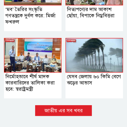
‘মব’ তৈরির সংস্কৃতি
নিত্যপণ্যের দাম আকাশ
গণতন্ত্রকে দুর্বল করে: মির্জা
ছোঁয়া, বিপাকে নিম্নবিত্তরা
ফখরুল
নির্মোহভাবে শীর্ষ মাদক
যেসব জেলায় ৬০ কিমি বেগে
কারবারিদের তালিকা করা
ঝড়ের আভাস
হবে: স্বরাষ্ট্রমন্ত্রী
জাতীয় এর সব খবর