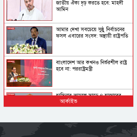
জাতীয় ঐক্য দৃঢ় করতে হবে: মাহদী
আমিন
আমার দেখা সবচেয়ে সুষ্ঠু নির্বাচনের
ফসল এবারের সংসদ: অস্থায়ী রাষ্ট্রপতি
বাংলাদেশ আর কখনও নির্ভরশীল রাষ্ট্র
হবে না: পররাষ্ট্রমন্ত্রী
হাসিনার আমলে সাড়ে ৪ হাজারের
আর্কাইভ
বেশি মানুষ হত্যার শিকার: আইনমন্ত্রী
আদালত বিচার করবে আওয়ামী
লীগের পরিণতি কী হবে: স্বরাষ্ট্রমন্ত্রী