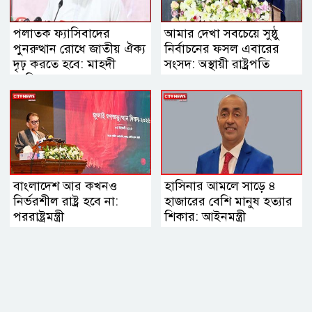
পলাতক ফ্যাসিবাদের
আমার দেখা সবচেয়ে সুষ্ঠু
পুনরুত্থান রোধে জাতীয় ঐক্য
নির্বাচনের ফসল এবারের
দৃঢ় করতে হবে: মাহদী
সংসদ: অস্থায়ী রাষ্ট্রপতি
আমিন
বাংলাদেশ আর কখনও
হাসিনার আমলে সাড়ে ৪
নির্ভরশীল রাষ্ট্র হবে না:
হাজারের বেশি মানুষ হত্যার
পররাষ্ট্রমন্ত্রী
শিকার: আইনমন্ত্রী