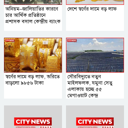
অনিয়ম–জালিয়াতির কারণে
দেশে স্বর্ণের দামে বড় লাফ
চার আর্থিক প্রতিষ্ঠানে
প্রশাসক বসাল কেন্দ্রীয় ব্যাংক
স্বর্ণের দামে বড় লাফ, ভরিতে
সৌরবিদ্যুতে নতুন
বাড়লো ৯৮৫৬ টাকা
মাইলফলক, যমুনা সেতু
এলাকায় হচ্ছে ৫৫
মেগাওয়াট কেন্দ্র