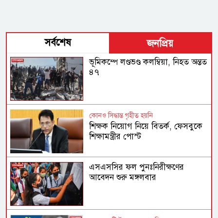
সর্বশেষ
জনপ্রিয়
ভূমিকম্পে লণ্ডভণ্ড কলম্বিয়া, নিহত অন্তত
৪৭
কোনও সিদ্ধান্ত গৃহীত হয়নি
শিক্ষক নিয়োগ নিয়ে বিতর্ক, ফেসবুকে
শিক্ষামন্ত্রীর পোস্ট
এসএসসির ফল পুনঃনিরীক্ষণের
আবেদন শুরু মঙ্গলবার