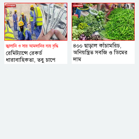
৪০০ ছাড়াল কাঁচামরিচ,
জ্বালানি ও সার আমদানির ব্যয় বৃদ্ধি
অনিয়ন্ত্রিত সবজি ও ডিমের
রেমিট্যান্সে রেকর্ড
দাম
ধারাবাহিকতা, তবু চাপে
ডলারের বাজার