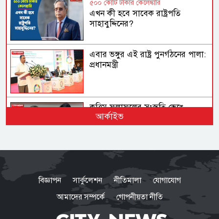
৫০০ কোটি টাকার কেলেঙ্কারি
এখন কী হবে সাবেক রাষ্ট্রপতি
সাহাবুদ্দিনের?
এবার ভঙ্গুর এই রাষ্ট্র পুনর্গঠনের পালা:
প্রধানমন্ত্রী
কৃত্রিম ফলাফলের সংস্কৃতি ভেঙে
আর্কাইভ
নিরপেক্ষ মূল্যায়ন করা হয়েছে: মাহদী
আমিন
তাক লাগানো ফল, নাছিমা কাদির
মোল্লা স্কুলের ৩৮২ পরীক্ষার্থীর সবাই
বিজ্ঞাপন
সার্কুলেশন
নীতিমালা
যোগাযোগ
জিপিএ-৫
আমাদের সম্পর্কে
গোপনীয়তা নীতি
একাদশে ভর্তি সম্পন্ন করতে হবে ১৫