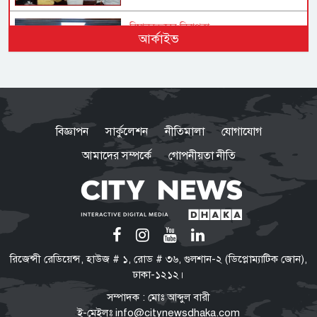
বিমানবন্দরের নিরাপত্তা
আর্কাইভ
ভিআইপি ও সিআইপি ব্যক্তিসহ
সবাইকে তল্লাশির নির্দেশ মন্ত্রীর
ভারত সরকারের ভূমিকা নিয়ে প্রশ্ন
শেখ হাসিনাকে ভারত কেন বক্তব্য
বিজ্ঞাপন
সার্কুলেশন
নীতিমালা
যোগাযোগ
দেওয়ার সুযোগ দিল, বিবিসি বাংলাকে
যা বললেন স্বরাষ্ট্রমন্ত্রী
আমাদের সম্পর্কে
গোপনীয়তা নীতি
মারো না কেন ওদের?
ওবায়দুল কাদের-সাদ্দামের কল রেকর্ড
ট্রাইব্যুনালে দাখিল
তনু হত্যা মামলা
রিজেন্সী রেডিয়েন্স, হাউজ # ১, রোড # ৩৬, গুলশান-২ (ডিপ্লোম্যাটিক জোন),
সাবেক সেনাসদস্য হাফিজুরের জামিন
ঢাকা-১২১২।
স্থগিত, ২৪ ঘণ্টার মধ্যে আত্মসমর্পণের
সম্পাদক : মোঃ আব্দুল বারী
নির্দেশ
ই-মেইলঃ
info@citynewsdhaka.com