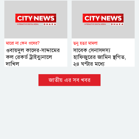
মারো না কেন ওদের?
তনু হত্যা মামলা
ওবায়দুল কাদের-সাদ্দামের
সাবেক সেনাসদস্য
কল রেকর্ড ট্রাইব্যুনালে
হাফিজুরের জামিন স্থগিত,
দাখিল
২৪ ঘণ্টার মধ্যে
আত্মসমর্পণের নির্দেশ
জাতীয় এর সব খবর