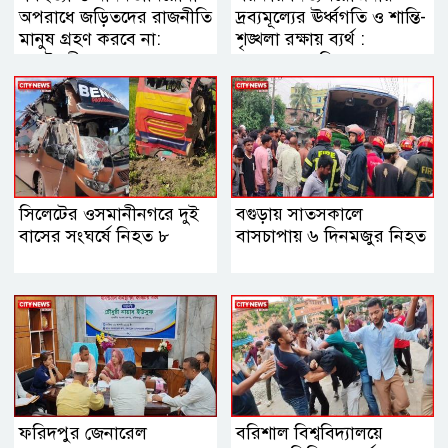
অপরাধে জড়িতদের রাজনীতি
দ্রব্যমূল্যের ঊর্ধ্বগতি ও শান্তি-
মানুষ গ্রহণ করবে না:
শৃঙ্খলা রক্ষায় ব্যর্থ :
স্বরাষ্ট্রমন্ত্রী
জামায়াত আমির
সিলেটের ওসমানীনগরে দুই
বগুড়ায় সাতসকালে
বাসের সংঘর্ষে নিহত ৮
বাসচাপায় ৬ দিনমজুর নিহত
ফরিদপুর জেনারেল
বরিশাল বিশ্ববিদ্যালয়ে