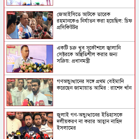
বদলে গিয়েছে
জেআইসিতে আটকে তারেক
রহমানকেও নির্যাতন করা হয়েছিল: চিফ
প্রসিকিউটর
একটি চক্র খুব সুকৌশলে জ্বালানি
সেক্টরকে অস্থিতিশীল করার জন্য
সক্রিয়: প্রধানমন্ত্রী
গণঅভ্যুত্থানের সঙ্গে প্রথম বেইমানি
করেছেন জামায়াত আমির : রাশেদ খাঁন
জুলাই গণ-অভ্যুত্থানের ইতিহাসকে
দলীয়করণ না করার আহ্বান নাহিদ
ইসলামের