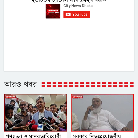
আরও খবর
গণহত্যা ও মানবতাবিরোধী
সরকার নিত্যপ্রয়োজনীয়