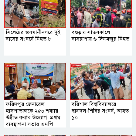
সিলেটের ওসমানীনগরে দুই
বগুড়ায় সাতসকালে
বাসের সংঘর্ষে নিহত ৮
বাসচাপায় ৬ দিনমজুর নিহত
ফরিদপুর জেনারেল
বরিশাল বিশ্ববিদ্যালয়ে
হাসপাতালকে ২৫০ শয্যায়
ছাত্রদল-শিবির সংঘর্ষ, আহত
উন্নীত করার উদ্যোগ, প্রথম
১০
ব্যবস্থাপনা সভায় এমপি
নায়াব ইউসুফ