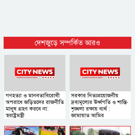
দেশজুড়ে সম্পর্কিত আরও
গণহত্যা ও মানবতাবিরোধী
সরকার নিত্যপ্রয়োজনীয়
অপরাধে জড়িতদের রাজনীতি
দ্রব্যমূল্যের ঊর্ধ্বগতি ও শান্তি-
মানুষ গ্রহণ করবে না:
শৃঙ্খলা রক্ষায় ব্যর্থ :
স্বরাষ্ট্রমন্ত্রী
জামায়াত আমির