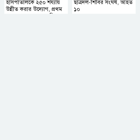
হাসপাতালকে ২৫০ শয্যায়
ছাত্রদল-শিবির সংঘর্ষ, আহত
উন্নীত করার উদ্যোগ, প্রথম
১০
ব্যবস্থাপনা সভায় এমপি
নায়াব ইউসুফ