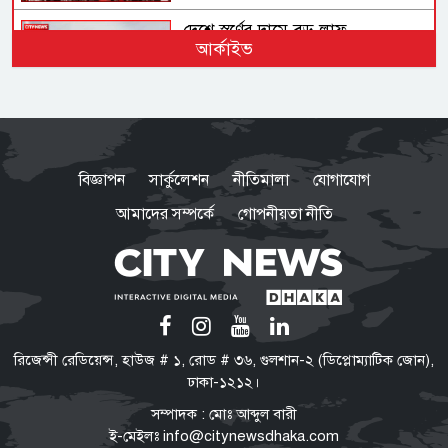
দেশে স্বর্ণের দামে বড় লাফ
আর্কাইভ
অস্ট্রেলিয়ার তৃতীয় সারির দলের কাছে
ইনিংস ব্যবধানে হারল বাংলাদেশ
বিজ্ঞাপন
সার্কুলেশন
নীতিমালা
যোগাযোগ
আমাদের সম্পর্কে
গোপনীয়তা নীতি
ভারতে যেভাবে দিন কাটাচ্ছেন পলাতক
আ.লীগ নেতারা
ড্যাবের প্রতিষ্ঠাবার্ষিকীতে প্রধানমন্ত্রী
রিজেন্সী রেডিয়েন্স, হাউজ # ১, রোড # ৩৬, গুলশান-২ (ডিপ্লোম্যাটিক জোন),
তারেক রহমান
ঢাকা-১২১২।
সম্পাদক : মোঃ আব্দুল বারী
ই-মেইলঃ
info@citynewsdhaka.com