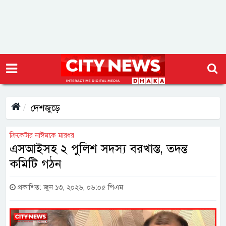
দেশজুড়ে
ক্রিকেটার নাঈমকে মারধর
এসআইসহ ২ পুলিশ সদস্য বরখাস্ত, তদন্ত
কমিটি গঠন
প্রকাশিত: জুন ১৩, ২০২৬, ০৬:০৫ পিএম