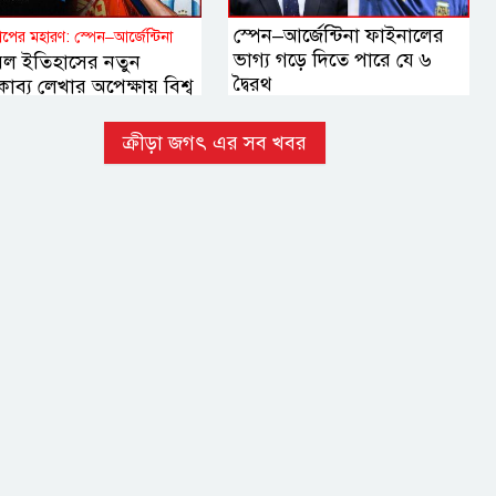
স্পেন–আর্জেন্টিনা ফাইনালের
কাপের মহারণ: স্পেন–আর্জেন্টিনা
ভাগ্য গড়ে দিতে পারে যে ৬
বল ইতিহাসের নতুন
দ্বৈরথ
াব্য লেখার অপেক্ষায় বিশ্ব
ক্রীড়া জগৎ এর সব খবর