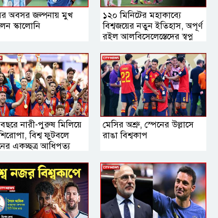
ির অবসর জল্পনায় মুখ
১২০ মিনিটের মহাকাব্যে
লেন স্কালোনি
বিশ্বজয়ের নতুন ইতিহাস, অপূর্ণ
রইল আলবিসেলেস্তেদের স্বপ্ন
 বছরে নারী-পুরুষ মিলিয়ে
মেসির অশ্রু, স্পেনের উল্লাসে
িরোপা, বিশ্ব ফুটবলে
রাঙা বিশ্বকাপ
নের একচ্ছত্র আধিপত্য