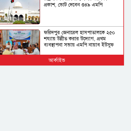
প্রকাশ, ভোট দেবেন ৩৪৯ এমপি
ফরিদপুর জেনারেল হাসপাতালকে ২৫০
শয্যায় উন্নীত করার উদ্যোগ, প্রথম
ব্যবস্থাপনা সভায় এমপি নায়াব ইউসুফ
আর্কাইভ
বিমানবন্দরের নিরাপত্তা
ভিআইপি ও সিআইপি ব্যক্তিসহ সবাইকে
তল্লাশির নির্দেশ মন্ত্রীর
ভারত সরকারের ভূমিকা নিয়ে প্রশ্ন
শেখ হাসিনাকে ভারত কেন বক্তব্য দেওয়ার
সুযোগ দিল, বিবিসি বাংলাকে যা বললেন
স্বরাষ্ট্রমন্ত্রী