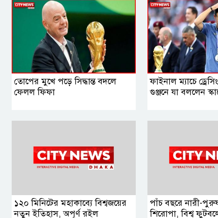
তোপের মুখে পড়ে সিদ্ধান্ত বদলে
ফাইনাল ম্যাচে ড্রেস
ফেলল ফিফা
গুঞ্জনে যা বললেন স্ক
১২০ মিনিটের মহাকাব্যে বিশ্বজয়ের
পাঁচ বছরে নারী-পুর
নতুন ইতিহাস, অপূর্ণ রইল
শিরোপা, বিশ্ব ফুটবল