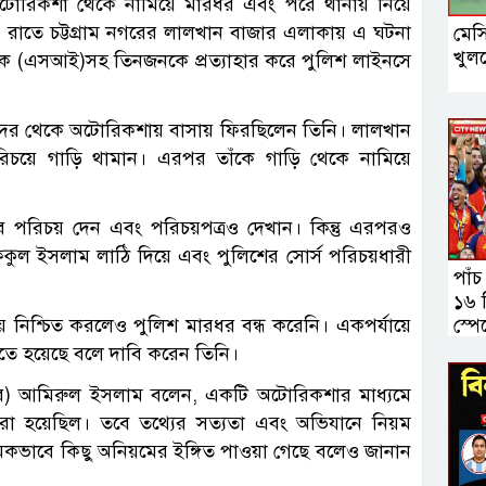
অটোরিকশা থেকে নামিয়ে মারধর এবং পরে থানায় নিয়ে
ুন) রাতে চট্টগ্রাম নগরের লালখান বাজার এলাকায় এ ঘটনা
মেস
খুল
্শক (এসআই)সহ তিনজনকে প্রত্যাহার করে পুলিশ লাইনসে
নবন্দর থেকে অটোরিকশায় বাসায় ফিরছিলেন তিনি। লালখান
রিচয়ে গাড়ি থামান। এরপর তাঁকে গাড়ি থেকে নামিয়ে
ে পরিচয় দেন এবং পরিচয়পত্রও দেখান। কিন্তু এরপরও
কুল ইসলাম লাঠি দিয়ে এবং পুলিশের সোর্স পরিচয়ধারী
পাঁচ
১৬ শ
স্পে
 নিশ্চিত করলেও পুলিশ মারধর বন্ধ করেনি। একপর্যায়ে
হতে হয়েছে বলে দাবি করেন তিনি।
্তর) আমিরুল ইসলাম বলেন, একটি অটোরিকশার মাধ্যমে
করা হয়েছিল। তবে তথ্যের সত্যতা এবং অভিযানে নিয়ম
থমিকভাবে কিছু অনিয়মের ইঙ্গিত পাওয়া গেছে বলেও জানান