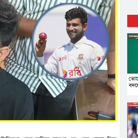
তোপে
বদল