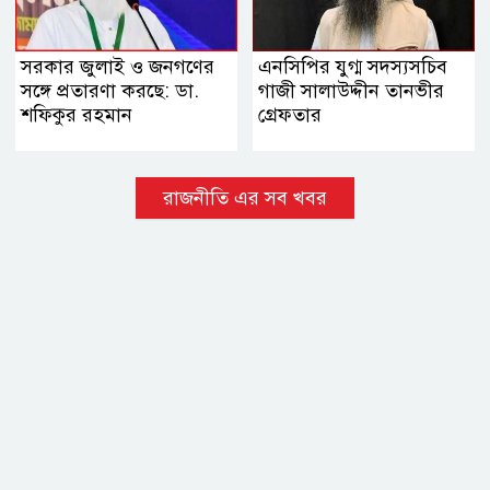
সরকার জুলাই ও জনগণের
এনসিপির যুগ্ম সদস্যসচিব
সঙ্গে প্রতারণা করছে: ডা.
গাজী সালাউদ্দীন তানভীর
শফিকুর রহমান
গ্রেফতার
রাজনীতি এর সব খবর