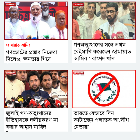
গণঅভ্যুত্থানের সঙ্গে প্রথম
জামায়াত আমির
বেইমানি করেছেন জামায়াত
গণভোটের প্রস্তাব নিজেরা
আমির : রাশেদ খাঁন
দিলেও, ক্ষমতায় গিয়ে
বিএনপির মানসিকতা বদলে
গিয়েছে
জুলাই গণ-অভ্যুত্থানের
ভারতে যেভাবে দিন
ইতিহাসকে দলীয়করণ না
কাটাচ্ছেন পলাতক আ.লীগ
করার আহ্বান নাহিদ
নেতারা
ইসলামের