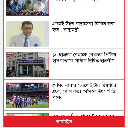
গ্রামেই উন্নত স্বাস্থ্যসেবা নিশ্চিত করা
হবে : স্বাস্থ্যমন্ত্রী
১০ ছাত্রদল নেতাকে বেধড়ক পিটিয়ে
হাসপাতালে পাঠাল নিষিদ্ধ ছাত্রলীগ
মেসির বাবার স্মরণে ইন্টার মিয়ামির
শ্রদ্ধা, গোল করে মেসিকে উৎসর্গ ডি
পলের
বগুড়ায় দাঁড়িয়ে থাকা ট্রাকে আরেক
আর্কাইভ
ট্রাকের ধাক্কা, নিহত ৩