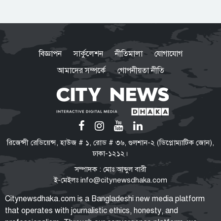
রাষ্ট্রপতি নির্বাচনে বিএনপির দুই
মনোনয়নপত্র সংগ্রহ
বিজ্ঞাপন
সার্কুলেশন
নীতিমালা
যোগাযোগ
আমাদের সম্পর্কে
গোপনীয়তা নীতি
হরমুজ খুলতে যুক্তরাষ্ট্রকে যেসব শর্ত
দিল ইরান
কক্সবাজারের মাতারবাড়ি পৌঁছেছেন
রিজেন্সী রেডিয়েন্স, হাউজ # ১, রোড # ৩৬, গুলশান-২ (ডিপ্লোম্যাটিক জোন),
প্রধানমন্ত্রী তারেক রহমান
ঢাকা-১২১২।
সম্পাদক : মোঃ আব্দুল বারী
ই-মেইলঃ
info@citynewsdhaka.com
নির্বাহী পরিষদের বৈঠক
Citynewsdhaka.com is a Bangladeshi new media platform
তারপরও জামায়াত রাষ্ট্রপতি নির্বাচনে
that operates with journalistic ethics, honesty, and
প্রার্থী দেবে, প্রার্থী চূড়ান্ত