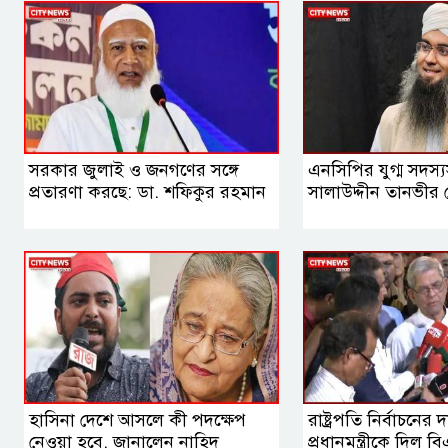
সরকার জুলাই ও জনগণের সঙ্গে
এনসিপির যুগ্ম সদস্
প্রতারণা করছে: ডা. শফিকুর রহমান
সালাউদ্দীন তানভীর 
হাসিনা দেশে আসলে কী পদক্ষেপ
রাষ্ট্রপতি নির্বাচনের দ
নেওয়া হবে, জানালেন নাহিদ
প্রধানমন্ত্রীকে দিল ব