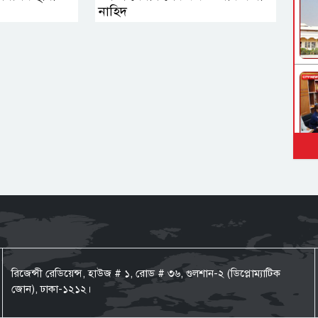
নাহিদ
রিজেন্সী রেডিয়েন্স, হাউজ # ১, রোড # ৩৬, গুলশান-২ (ডিপ্লোম্যাটিক
জোন), ঢাকা-১২১২।