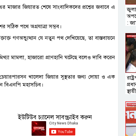
 মাজার জিয়ারত শেষে সাংবাদিকদের প্রশ্নের জবাবে এ
জুলা
অপচ
: জ
েশের সঠিক পথে অগ্রযাত্রা সম্ভব।
াক্ত গণঅভ্যুত্থান যে নতুন পথ দেখিয়েছে, তা বাস্তবায়নে
িথ্যা মামলা, হাজারো প্রাণহানি ঘটেছে বলেও দাবি করেন
য়ারপারসন খালেদা জিয়ার সুস্থতার জন্য দোয়া ও এক
রাষ্ট
প্রধ
ন বিএনপি মহাসচিব।
স্থা
ইউটিউব চ্যানেল সাবস্ক্রাইব করুন