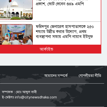
প্রকাশ, ভোট দেবেন ৩৪৯ এমপি
ফরিদপুর জেনারেল হাসপাতালকে ২৫০
শয্যায় উন্নীত করার উদ্যোগ, প্রথম
ব্যবস্থাপনা সভায় এমপি নায়াব ইউসুফ
আর্কাইভ
বিমানবন্দরের নিরাপত্তা
ভিআইপি ও সিআইপি ব্যক্তিসহ সবাইকে
তল্লাশির নির্দেশ মন্ত্রীর
আমাদের সম্পর্কে
গোপনীয়তা নীতি
ভারত সরকারের ভূমিকা নিয়ে প্রশ্ন
শেখ হাসিনাকে ভারত কেন বক্তব্য দেওয়ার
সম্পাদক : মোঃ আব্দুল বারী
সুযোগ দিল, বিবিসি বাংলাকে যা বললেন
ই-মেইলঃ
info@citynewsdhaka.com
স্বরাষ্ট্রমন্ত্রী