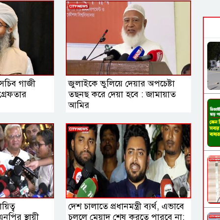
যসচিব গাজী
জুলাইকে ভুলিয়ে দেয়ার অপচেষ্টা
গ্রেফতার
তছনছ করে দেয়া হবে : জামায়াত
আমির
ায়িত্ব
দেশ চালাতে প্রধানমন্ত্রী ব্যর্থ, এভাবে
িএনপির স্থায়ী
চললে মেয়াদ শেষ করতে পারবে না: