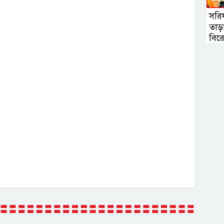
সরি
তাড়
বির