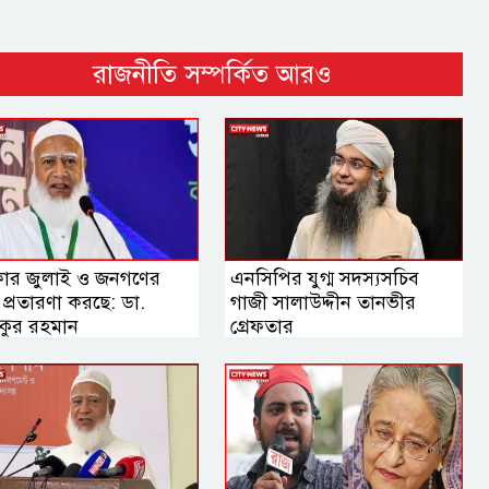
রাজনীতি সম্পর্কিত আরও
ার জুলাই ও জনগণের
এনসিপির যুগ্ম সদস্যসচিব
ে প্রতারণা করছে: ডা.
গাজী সালাউদ্দীন তানভীর
কুর রহমান
গ্রেফতার