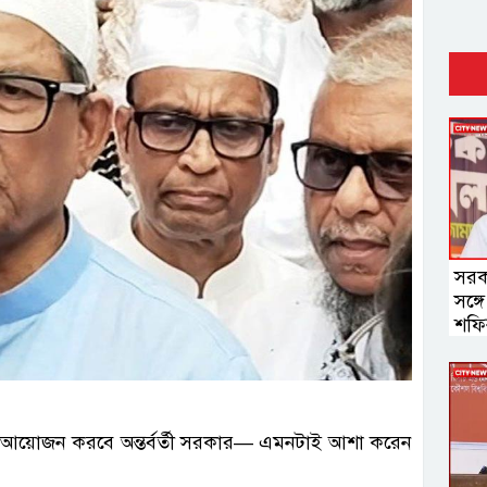
সরক
সঙ্গ
শফি
ের আয়োজন করবে অন্তর্বর্তী সরকার— এমনটাই আশা করেন