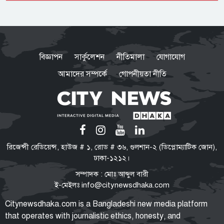
অস্ট্রেলিয়ার তৃতীয় সারির দলের কাছে
ইনিংস ব্যবধানে হারল বাংলাদেশ
বিজ্ঞাপন
সার্কুলেশন
নীতিমালা
যোগাযোগ
আমাদের সম্পর্কে
গোপনীয়তা নীতি
ভারতে যেভাবে দিন কাটাচ্ছেন পলাতক
আ.লীগ নেতারা
ড্যাবের প্রতিষ্ঠাবার্ষিকীতে প্রধানমন্ত্রী
রিজেন্সী রেডিয়েন্স, হাউজ # ১, রোড # ৩৬, গুলশান-২ (ডিপ্লোম্যাটিক জোন),
তারেক রহমান
ঢাকা-১২১২।
সম্পাদক : মোঃ আব্দুল বারী
ই-মেইলঃ
info@citynewsdhaka.com
মুক্তিযুদ্ধ ছিলো জনতার, কোনো
Citynewsdhaka.com is a Bangladeshi new media platform
রাজনৈতিক দলের নয়: ভারপ্রাপ্ত
that operates with journalistic ethics, honesty, and
রাষ্ট্রপতি