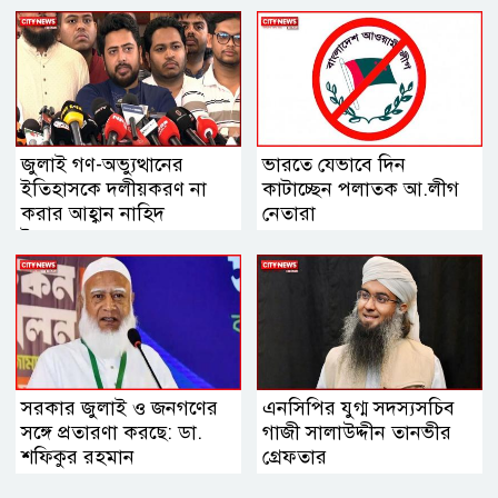
গিয়েছে
জুলাই গণ-অভ্যুত্থানের
ভারতে যেভাবে দিন
ইতিহাসকে দলীয়করণ না
কাটাচ্ছেন পলাতক আ.লীগ
করার আহ্বান নাহিদ
নেতারা
ইসলামের
সরকার জুলাই ও জনগণের
এনসিপির যুগ্ম সদস্যসচিব
সঙ্গে প্রতারণা করছে: ডা.
গাজী সালাউদ্দীন তানভীর
শফিকুর রহমান
গ্রেফতার