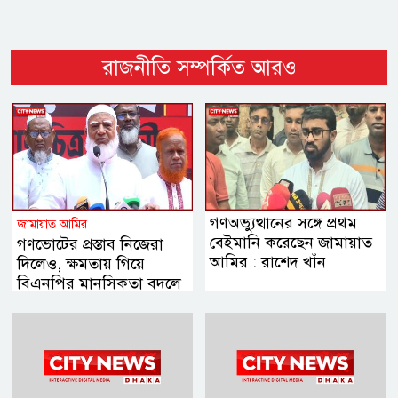
রাজনীতি সম্পর্কিত আরও
গণঅভ্যুত্থানের সঙ্গে প্রথম
জামায়াত আমির
বেইমানি করেছেন জামায়াত
গণভোটের প্রস্তাব নিজেরা
আমির : রাশেদ খাঁন
দিলেও, ক্ষমতায় গিয়ে
বিএনপির মানসিকতা বদলে
গিয়েছে