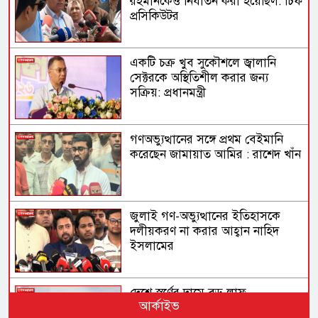
রহমানকেও নির্যাতন করা হয়েছিল: চিফ
প্রসিকিউটর
একটি চক্র খুব সুকৌশলে জ্বালানি
সেক্টরকে অস্থিতিশীল করার জন্য
সক্রিয়: প্রধানমন্ত্রী
গণঅভ্যুত্থানের সঙ্গে প্রথম বেইমানি
করেছেন জামায়াত আমির : রাশেদ খাঁন
জুলাই গণ-অভ্যুত্থানের ইতিহাসকে
দলীয়করণ না করার আহ্বান নাহিদ
ইসলামের
দেশে স্বর্ণের দামে বড় লাফ
আর্কাইভ