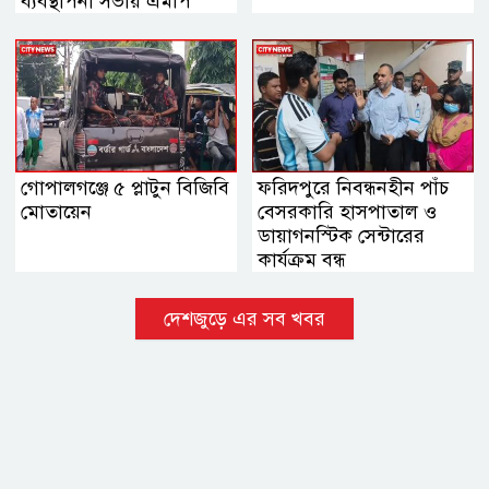
ব্যবস্থাপনা সভায় এমপি
নায়াব ইউসুফ
গোপালগঞ্জে ৫ প্লাটুন বিজিবি
ফরিদপুরে নিবন্ধনহীন পাঁচ
মোতায়েন
বেসরকারি হাসপাতাল ও
ডায়াগনস্টিক সেন্টারের
কার্যক্রম বন্ধ
দেশজুড়ে এর সব খবর