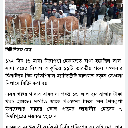
সিটি নিউজ ডেস্ক
১৯২ দিন (৬ মাস) নিরাপত্তা হেফাজতে রাখা হয়েছিল লাল-
সাদা রঙের বিশাল আকৃতির ১১টি ভারতীয় গরু। মঙ্গলবার
ঝিনাইদহ চিফ জুডিশিয়াল ম্যাজিস্ট্রটে আদালত চত্বরে সেগুলো
নিলামে বিক্রি করা হয়।
এসব গরুর খাবার বাবদ এ পর্যন্ত ১৩ লাখ ২৮ হাজার টাকা
খরচ হয়েছে। সর্বোচ্চ ডাকে গরুগুলো কিনে নেন শৈলকুপা
উপজেলার কাচের কোল গ্রামের জাহাঙ্গীর হোসেন ও
মির্জাপুরের শওকত হোসেন।
মামলার তদন্তকারী কর্মকর্তা ডিবি পুলিশের এসআই মো. আবু