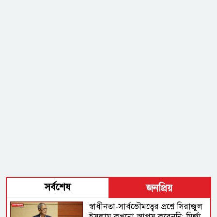
সর্বশেষ
জনপ্রিয়
স্বাধীনতা-সার্বভৌমত্বের প্রশ্নে সিরাজুল
ইসলাম কখনো আপস করেননি: মির্জা