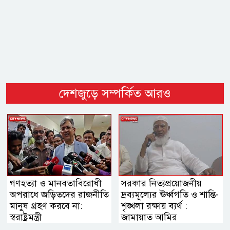
দেশজুড়ে সম্পর্কিত আরও
গণহত্যা ও মানবতাবিরোধী
সরকার নিত্যপ্রয়োজনীয়
অপরাধে জড়িতদের রাজনীতি
দ্রব্যমূল্যের ঊর্ধ্বগতি ও শান্তি-
মানুষ গ্রহণ করবে না:
শৃঙ্খলা রক্ষায় ব্যর্থ :
স্বরাষ্ট্রমন্ত্রী
জামায়াত আমির