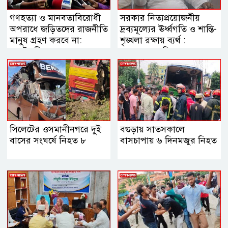
গণহত্যা ও মানবতাবিরোধী
সরকার নিত্যপ্রয়োজনীয়
অপরাধে জড়িতদের রাজনীতি
দ্রব্যমূল্যের ঊর্ধ্বগতি ও শান্তি-
মানুষ গ্রহণ করবে না:
শৃঙ্খলা রক্ষায় ব্যর্থ :
স্বরাষ্ট্রমন্ত্রী
জামায়াত আমির
সিলেটের ওসমানীনগরে দুই
বগুড়ায় সাতসকালে
বাসের সংঘর্ষে নিহত ৮
বাসচাপায় ৬ দিনমজুর নিহত