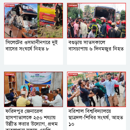
সিলেটের ওসমানীনগরে দুই
বগুড়ায় সাতসকালে
বাসের সংঘর্ষে নিহত ৮
বাসচাপায় ৬ দিনমজুর নিহত
ফরিদপুর জেনারেল
বরিশাল বিশ্ববিদ্যালয়ে
হাসপাতালকে ২৫০ শয্যায়
ছাত্রদল-শিবির সংঘর্ষ, আহত
উন্নীত করার উদ্যোগ, প্রথম
১০