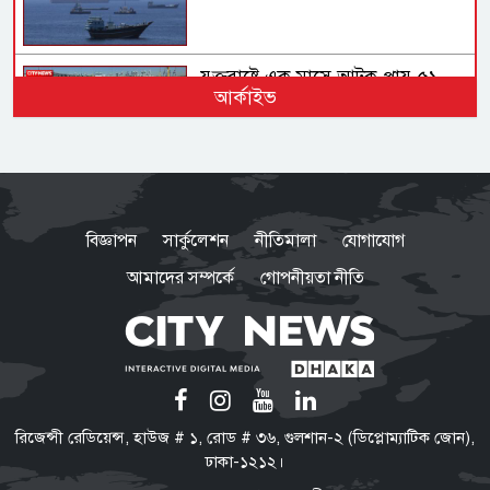
যুক্তরাষ্ট্রে এক মাসে আটক প্রায় ৫১
আর্কাইভ
হাজার অভিবাসী
হাম ও উপসর্গে আরও ৪ শিশুর মৃত্যু
বিজ্ঞাপন
সার্কুলেশন
নীতিমালা
যোগাযোগ
আমাদের সম্পর্কে
গোপনীয়তা নীতি
ফোনবুকের সূত্র ধরে আসাদের
গোয়েন্দাপ্রধানের সন্ধান মিলল
মস্কোতে
গণঅভ্যুত্থান কোনো আকস্মিক ঘটনা
রিজেন্সী রেডিয়েন্স, হাউজ # ১, রোড # ৩৬, গুলশান-২ (ডিপ্লোম্যাটিক জোন),
নয়, ১৭ বছরের আন্দোলনের ফসল:
ঢাকা-১২১২।
স্বরাষ্ট্রমন্ত্রী