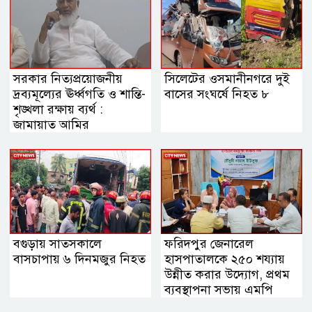
সরকার নিত্যপ্রয়োজনীয়
সিলেটের ওসমানীনগরে দুই
দ্রব্যমূল্যের ঊর্ধ্বগতি ও শান্তি-
বাসের সংঘর্ষে নিহত ৮
শৃঙ্খলা রক্ষায় ব্যর্থ :
জামায়াত আমির
বগুড়ায় সাতসকালে
ফরিদপুর জেনারেল
বাসচাপায় ৬ দিনমজুর নিহত
হাসপাতালকে ২৫০ শয্যায়
উন্নীত করার উদ্যোগ, প্রথম
ব্যবস্থাপনা সভায় এমপি
নায়াব ইউসুফ