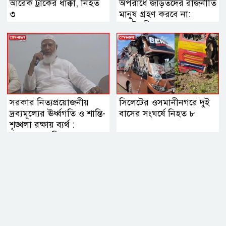
আরেক ট্রাকের ধাক্কা, নিহত
অপরাধে জড়িতদের রাজনীতি
৩
মানুষ গ্রহণ করবে না:
স্বরাষ্ট্রমন্ত্রী
সরকার নিত্যপ্রয়োজনীয়
সিলেটের ওসমানীনগরে দুই
দ্রব্যমূল্যের ঊর্ধ্বগতি ও শান্তি-
বাসের সংঘর্ষে নিহত ৮
শৃঙ্খলা রক্ষায় ব্যর্থ :
জামায়াত আমির