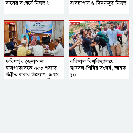
বাসের সংঘর্ষে নিহত ৮
বাসচাপায় ৬ দিনমজুর নিহত
ফরিদপুর জেনারেল
বরিশাল বিশ্ববিদ্যালয়ে
হাসপাতালকে ২৫০ শয্যায়
ছাত্রদল-শিবির সংঘর্ষ, আহত
উন্নীত করার উদ্যোগ, প্রথম
১০
ব্যবস্থাপনা সভায় এমপি
নায়াব ইউসুফ