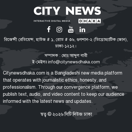
পরিবর্তনের পক্ষে-বিপক্ষে নানা শক্তি
তরুণদের সঙ্গে সমাজ ও রাষ্ট্রের একটি
ইতিবাচক সমন্বয় প্রয়োজন বললেন
হোসেন জিল্লুর
টিএফআই সেলে বন্দি রেখে নির্যাতন
রিজেন্সী রেডিয়েন্স, হাউজ # ১, রোড # ৩৬, গুলশান-২ (ডিপ্লোম্যাটিক জোন),
শেখ হাসিনার নির্দেশে গুম করা হয়েছিল
ঢাকা-১২১২।
সালাহউদ্দিন আহমদকে: তদন্ত সংস্থা
সম্পাদক : মোঃ আব্দুল বারী
ই-মেইলঃ
info@citynewsdhaka.com
‘হাসিনা কার্ড’ খেলবেন আবার বন্ধুত্ব
Citynewsdhaka.com is a Bangladeshi new media platform
চাইবেন, দুটো বিপরীতমুখী: ভারতকে
that operates with journalistic ethics, honesty, and
স্বরাষ্ট্রমন্ত্রী
professionalism. Through our convergence platform, we
publish text, audio, and video content to keep our audience
informed with the latest news and updates.
যুক্তরাষ্ট্র সব শর্ত মানলেই খুলবে
হরমুজ প্রণালি: ইরান
স্বত্ব © ২০২৬ সিটি নিউজ ঢাকা