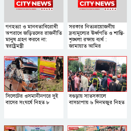
গণহত্যা ও মানবতাবিরোধী
সরকার নিত্যপ্রয়োজনীয়
অপরাধে জড়িতদের রাজনীতি
দ্রব্যমূল্যের ঊর্ধ্বগতি ও শান্তি-
মানুষ গ্রহণ করবে না:
শৃঙ্খলা রক্ষায় ব্যর্থ :
স্বরাষ্ট্রমন্ত্রী
জামায়াত আমির
সিলেটের ওসমানীনগরে দুই
বগুড়ায় সাতসকালে
বাসের সংঘর্ষে নিহত ৮
বাসচাপায় ৬ দিনমজুর নিহত