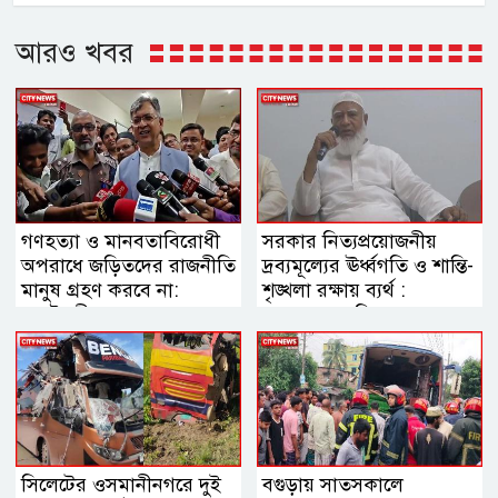
আরও খবর
গণহত্যা ও মানবতাবিরোধী
সরকার নিত্যপ্রয়োজনীয়
অপরাধে জড়িতদের রাজনীতি
দ্রব্যমূল্যের ঊর্ধ্বগতি ও শান্তি-
মানুষ গ্রহণ করবে না:
শৃঙ্খলা রক্ষায় ব্যর্থ :
স্বরাষ্ট্রমন্ত্রী
জামায়াত আমির
সিলেটের ওসমানীনগরে দুই
বগুড়ায় সাতসকালে