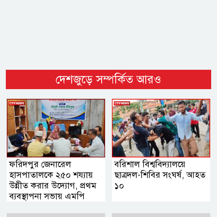
দেশজুড়ে সম্পর্কিত আরও
ফরিদপুর জেনারেল
বরিশাল বিশ্ববিদ্যালয়ে
হাসপাতালকে ২৫০ শয্যায়
ছাত্রদল-শিবির সংঘর্ষ, আহত
উন্নীত করার উদ্যোগ, প্রথম
১০
ব্যবস্থাপনা সভায় এমপি
নায়াব ইউসুফ