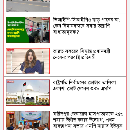
ভিআইপি-সিআইপিও ছাড় পাবেন না:
কেন বিমানবন্দরে সবার তল্লাশি
বাধ্যতামূলক?
ভারত সফরের সিদ্ধান্ত প্রধানমন্ত্রী
নেবেন: পররাষ্ট্র প্রতিমন্ত্রী
রাষ্ট্রপতি নির্বাচনের ভোটার তালিকা
প্রকাশ, ভোট দেবেন ৩৪৯ এমপি
ফরিদপুর জেনারেল হাসপাতালকে ২৫০
শয্যায় উন্নীত করার উদ্যোগ, প্রথম
ব্যবস্থাপনা সভায় এমপি নায়াব ইউসুফ