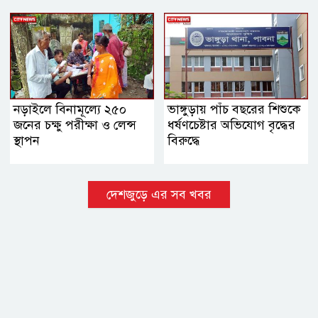
সিদ্ধান্ত
নড়াইলে বিনামূল্যে ২৫০
ভাঙ্গুড়ায় পাঁচ বছরের শিশুকে
জনের চক্ষু পরীক্ষা ও লেন্স
ধর্ষণচেষ্টার অভিযোগ বৃদ্ধের
স্থাপন
বিরুদ্ধে
দেশজুড়ে এর সব খবর