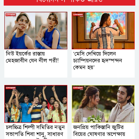
নিউ ইয়র্কের রাস্তায়
‘মেসি দেখিয়ে দিলেন
মেহজাবীন যেন নীল পরী!
চ্যাম্পিয়নদের হৃদস্পন্দন
কেমন হয়’
চলচ্চিত্র শিল্পী সমিতির নতুন
জনপ্রিয় পাকিস্তানি জুটির
সভাপতি শিবা শানু, সাধারণ
বিয়ের ঘোষণার অপেক্ষায়