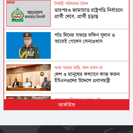
নির্বাহী পরিষদের বৈঠক
তারপরও জামায়াত রাষ্ট্রপতি নির্বাচনে
প্রার্থী দেবে, প্রার্থী চূড়ান্ত
পাঁচ দিনের সফরে দক্ষিণ সুদান ও
আবেই গেলেন সেনাপ্রধান
আজ আমরা আছি, কাল থাকব না
দেশ ও মানুষের কল্যাণে কাজ করুন
ইউএনওদের উদ্দেশে প্রধানমন্ত্রী
বাস্তবতা অস্বীকারের সুযোগ নেই
আর্কাইভ
২৮ বছর পরও পাহাড়ে শান্তির অপেক্ষা
কেন?
পাঁচটি প্রশ্ন উদ্বেগের কেন্দ্রে