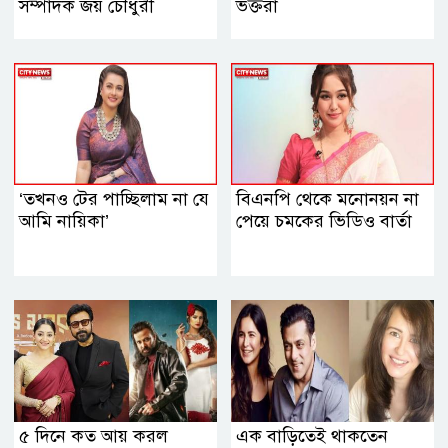
সম্পাদক জয় চৌধুরী
ভক্তরা
‘তখনও টের পাচ্ছিলাম না যে
বিএনপি থেকে মনোনয়ন না
আমি নায়িকা’
পেয়ে চমকের ভিডিও বার্তা
৫ দিনে কত আয় করল
এক বাড়িতেই থাকতেন