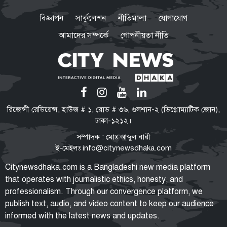
২৮ বছরেও শান্তিচুক্তির পূর্ণ বাস্তবায়ন
বিজ্ঞাপন
সার্কুলেশন
নীতিমালা
যোগাযোগ
নেই, ভূমি ফেরেনি—পাহাড়ে কেন
এখনো অশান্তি?
আমাদের সম্পর্কে
গোপনীয়তা নীতি
যা বলছেন বিশেষজ্ঞরা
অতিরিক্ত ওজনে বাড়ছে হৃদরোগ-
ডায়াবেটিসসহ নানা জটিলতার ঝুঁকি
স্বাধীনতা-সার্বভৌমত্বের প্রশ্নে সিরাজুল
রিজেন্সী রেডিয়েন্স, হাউজ # ১, রোড # ৩৬, গুলশান-২ (ডিপ্লোম্যাটিক জোন),
ইসলাম কখনো আপস করেননি: মির্জা
ঢাকা-১২১২।
ফখরুল
সম্পাদক : মোঃ আব্দুল বারী
ই-মেইলঃ
info@citynewsdhaka.com
পরিবর্তনের পক্ষে-বিপক্ষে নানা শক্তি
Citynewsdhaka.com is a Bangladeshi new media platform
তরুণদের সঙ্গে সমাজ ও রাষ্ট্রের একটি
that operates with journalistic ethics, honesty, and
ইতিবাচক সমন্বয় প্রয়োজন বললেন
professionalism. Through our convergence platform, we
হোসেন জিল্লুর
publish text, audio, and video content to keep our audience
informed with the latest news and updates.
টিএফআই সেলে বন্দি রেখে নির্যাতন