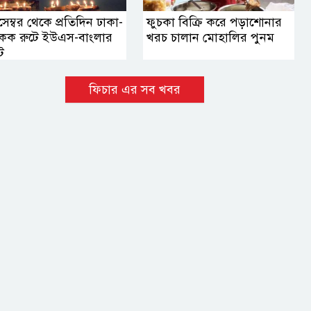
েম্বর থেকে প্রতিদিন ঢাকা-
ফুচকা বিক্রি করে পড়াশোনার
াংকক রুটে ইউএস-বাংলার
খরচ চালান মোহালির পুনম
ট
ফিচার এর সব খবর