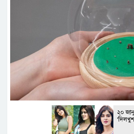
২০ জানু
‘দিলখুশ