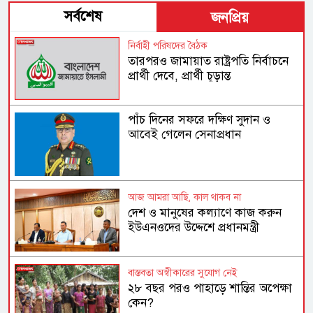
সর্বশেষ
জনপ্রিয়
নির্বাহী পরিষদের বৈঠক
তারপরও জামায়াত রাষ্ট্রপতি নির্বাচনে
প্রার্থী দেবে, প্রার্থী চূড়ান্ত
পাঁচ দিনের সফরে দক্ষিণ সুদান ও
আবেই গেলেন সেনাপ্রধান
আজ আমরা আছি, কাল থাকব না
দেশ ও মানুষের কল্যাণে কাজ করুন
ইউএনওদের উদ্দেশে প্রধানমন্ত্রী
বাস্তবতা অস্বীকারের সুযোগ নেই
২৮ বছর পরও পাহাড়ে শান্তির অপেক্ষা
কেন?