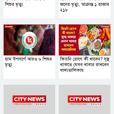
শিশুর মৃত্যু
জনের মৃত্যু, আক্রান্ত ১ হাজার
২১৮
হাম উপসর্গে আরও ৬ শিশুর
কিডনি রোগে কী খাবেন? সুস্থ
মৃত্যু
থাকতে যেসব খাবার রাখবেন
খাদ্যতালিকায়