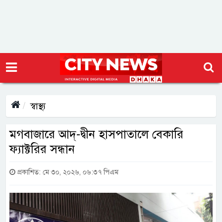
স্বাস্থ্য
মগবাজারে আদ্-দ্বীন হাসপাতালে বেকারি
ফ্যাক্টরির সন্ধান
প্রকাশিত: মে ৩০, ২০২৬, ০৬:৩৭ পিএম