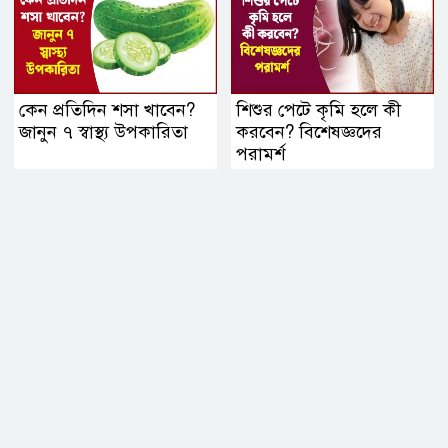
কেন প্রতিদিন শসা খাবেন?
শিশুর পেটে কৃমি হলে কী
জানুন ৭ স্বাস্থ্য উপকারিতা
করবেন? বিশেষজ্ঞদের
পরামর্শ