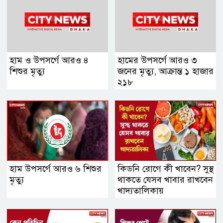
হাম ও উপসর্গে আরও ৪
হামের উপসর্গে আরও ৩
শিশুর মৃত্যু
জনের মৃত্যু, আক্রান্ত ১ হাজার
২১৮
হাম উপসর্গে আরও ৬ শিশুর
কিডনি রোগে কী খাবেন? সুস্থ
মৃত্যু
থাকতে যেসব খাবার রাখবেন
খাদ্যতালিকায়