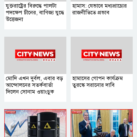
যুক্তরাষ্ট্রের বিরুদ্ধে পালটা
হামাস: যেভাবে মধ্যপ্রাচ্যের
পদক্ষেপ চীনের, বাণিজ্য যুদ্ধে
রাজনীতিতে প্রভাব
‍উত্তেজনা
মোদি এখন দুর্বল, এবার বড়
হামাসের গোপন কার্যক্রম
আন্দোলনের সতর্কবার্তা
তুরস্কে সরানোর দাবি
দিলেন সোনাম ওয়াংচুক