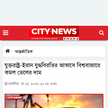
আন্তর্জাতিক
যুক্তরাষ্ট্র-ইরান যুদ্ধবিরতির আভাসে বিশ্ববাজারে
কমল তেলের দাম
প্রকাশিত: মে ২৯, ২০২৬, ১০:২৪ এএম