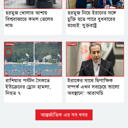
হরমুজ খোলার আশায়
হরমুজ নিয়ে ইরানের সঙ্গে
বিশ্ববাজারে কমল তেলের
চুক্তি হতে পারে বুধবারের
দাম
মধ্যেই: যুক্তরাষ্ট্র
রাশিয়ার পর্যটন সৈকতে
ইরাকের সাথে দ্বিপাক্ষিক
ইউক্রেনের ড্রোন হামলা,
সম্পর্ক এখন সবচেয়ে ভালো
নিহত ৭
অবস্থানে’: আরাঘচি
আন্তর্জাতিক এর সব খবর