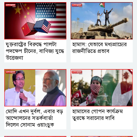
যুক্তরাষ্ট্রের বিরুদ্ধে পালটা
হামাস: যেভাবে মধ্যপ্রাচ্যের
পদক্ষেপ চীনের, বাণিজ্য যুদ্ধে
রাজনীতিতে প্রভাব
‍উত্তেজনা
মোদি এখন দুর্বল, এবার বড়
হামাসের গোপন কার্যক্রম
আন্দোলনের সতর্কবার্তা
তুরস্কে সরানোর দাবি
দিলেন সোনাম ওয়াংচুক