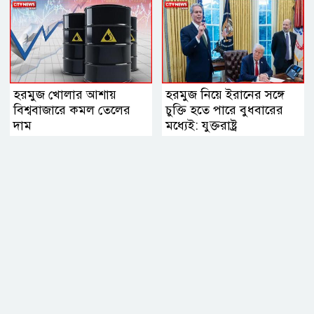
হরমুজ খোলার আশায়
হরমুজ নিয়ে ইরানের সঙ্গে
বিশ্ববাজারে কমল তেলের
চুক্তি হতে পারে বুধবারের
দাম
মধ্যেই: যুক্তরাষ্ট্র