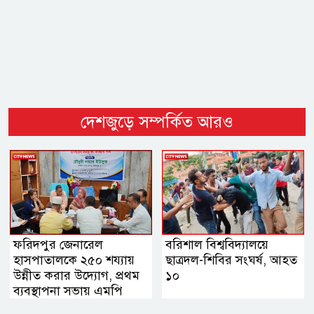
দেশজুড়ে সম্পর্কিত আরও
ফরিদপুর জেনারেল
বরিশাল বিশ্ববিদ্যালয়ে
হাসপাতালকে ২৫০ শয্যায়
ছাত্রদল-শিবির সংঘর্ষ, আহত
উন্নীত করার উদ্যোগ, প্রথম
১০
ব্যবস্থাপনা সভায় এমপি
নায়াব ইউসুফ