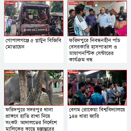
গোপালগঞ্জে ৫ প্লাটুন বিজিবি
ফরিদপুরে নিবন্ধনহীন পাঁচ
মোতায়েন
বেসরকারি হাসপাতাল ও
ডায়াগনস্টিক সেন্টারের
কার্যক্রম বন্ধ
ফরিদপুরে সদরপুর থানা
বেগম রোকেয়া বিশ্ববিদ্যালয়ে
প্রাঙ্গণে হাতি রাখা নিয়ে
১৪৪ ধারা জারি
সংকট: আদালতের নির্দেশে
মালিকের কাছে হস্তান্তরের