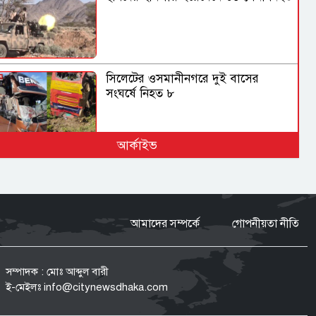
সিলেটের ওসমানীনগরে দুই বাসের
সংঘর্ষে নিহত ৮
আর্কাইভ
বগুড়ায় সাতসকালে বাসচাপায় ৬
দিনমজুর নিহত
আমাদের সম্পর্কে
গোপনীয়তা নীতি
পাকিস্তান হাইকমিশনারের বাসভবনে
অগ্নিকাণ্ডের ঘটনার তদন্ত শুরু
সম্পাদক : মোঃ আব্দুল বারী
ই-মেইলঃ
info@citynewsdhaka.com