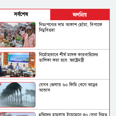
সর্বশেষ
জনপ্রিয়
নিত্যপণ্যের দাম আকাশ ছোঁয়া, বিপাকে
নিম্নবিত্তরা
নির্মোহভাবে শীর্ষ মাদক কারবারিদের
তালিকা করা হবে: স্বরাষ্ট্রমন্ত্রী
যেসব জেলায় ৬০ কিমি বেগে ঝড়ের
আভাস
হুথিদের হামলায় ইয়েমেনে ৩০ সেনা নিহত