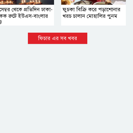
েম্বর থেকে প্রতিদিন ঢাকা-
ফুচকা বিক্রি করে পড়াশোনার
াংকক রুটে ইউএস-বাংলার
খরচ চালান মোহালির পুনম
ট
ফিচার এর সব খবর