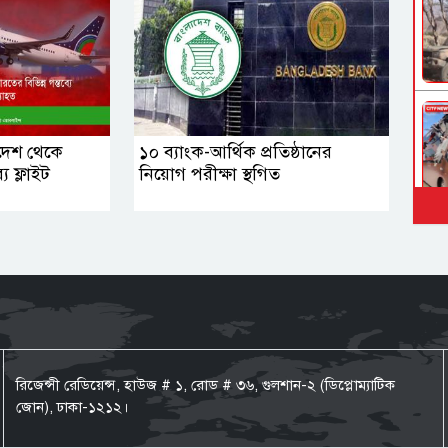
লাদেশ থেকে
১০ ব্যাংক-আর্থিক প্রতিষ্ঠানের
ে ফ্লাইট
নিয়োগ পরীক্ষা স্থগিত
রিজেন্সী রেডিয়েন্স, হাউজ # ১, রোড # ৩৬, গুলশান-২ (ডিপ্লোম্যাটিক
জোন), ঢাকা-১২১২।