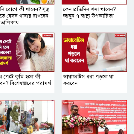
ি রোগে কী খাবেন? সুস্থ
কেন প্রতিদিন শসা খাবেন?
তে যেসব খাবার রাখবেন
জানুন ৭ স্বাস্থ্য উপকারিতা
যতালিকায়
র পেটে কৃমি হলে কী
ডায়াবেটিস ধরা পড়লে যা
েন? বিশেষজ্ঞদের পরামর্শ
করবেন