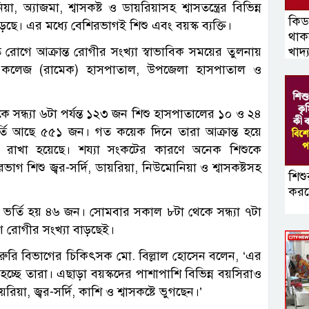
অ্যাজমা, শ্বাসকষ্ট ও ডায়রিয়াসহ শ্বাসতন্ত্রের বিভিন্ন
কিডন
েছে। এর মধ্যে বেশিরভাগই শিশু এবং বয়স্ক ব্যক্তি।
থাক
খাদ্
োগে আক্রান্ত রোগীর সংখ্যা স্বাভাবিক সময়ের তুলনায়
েল কলেজ (রামেক) হাসপাতাল, উপজেলা হাসপাতাল ও
 সন্ধ্যা ৬টা পর্যন্ত ১২৩ জন শিশু হাসপাতালের ১০ ও ২৪
ী ভর্তি আছে ৫৫১ জন। গত কয়েক দিনে তারা আক্রান্ত হয়ে
 রাখা হয়েছে। শয্যা সংকটের কারণে অনেক শিশুকে
গ শিশু জ্বর-সর্দি, ডায়রিয়া, নিউমোনিয়া ও শ্বাসকষ্টসহ
শিশু
করব
 ভর্তি হয় ৪৬ জন। সোমবার সকাল ৮টা থেকে সন্ধ্যা ৭টা
ণে রোগীর সংখ্যা বাড়ছেই।
ুরি বিভাগের চিকিৎসক মো. বিল্লাল হোসেন বলেন, ‘এর
 হচ্ছে তারা। এছাড়া বয়স্কদের পাশাপাশি বিভিন্ন বয়সিরাও
য়া, জ্বর-সর্দি, কাশি ও শ্বাসকষ্টে ভুগছেন।’