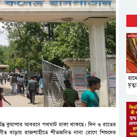
হাম
মৃত্
পর্যন্ত কুয়াশার আবরণে পথঘাট ঢাকা থাকছে। দিন ও রাতের
ে। শীত বাড়ায় রাজশাহীতে শীতজনিত নানা রোগে শিশুদের