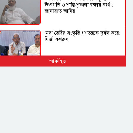
ঊর্ধ্বগতি ও শান্তি-শৃঙ্খলা রক্ষায় ব্যর্থ :
জামায়াত আমির
‘মব’ তৈরির সংস্কৃতি গণতন্ত্রকে দুর্বল করে:
মির্জা ফখরুল
আর্কাইভ
নিত্যপণ্যের দাম আকাশ ছোঁয়া, বিপাকে
নিম্নবিত্তরা
নির্মোহভাবে শীর্ষ মাদক কারবারিদের
তালিকা করা হবে: স্বরাষ্ট্রমন্ত্রী