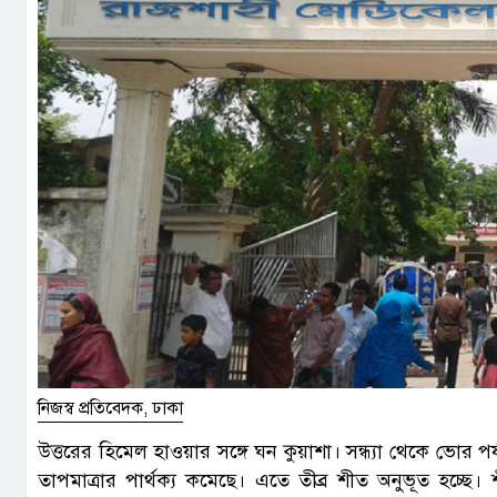
নিজস্ব প্রতিবেদক, ঢাকা
উত্তরের হিমেল হাওয়ার সঙ্গে ঘন কুয়াশা। সন্ধ্যা থেকে ভোর 
তাপমাত্রার পার্থক্য কমেছে। এতে তীব্র শীত অনুভূত হচ্ছ