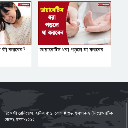
লে কী করবেন?
ডায়াবেটিস ধরা পড়লে যা করবেন
রিজেন্সী রেডিয়েন্স, হাউজ # ১, রোড # ৩৬, গুলশান-২ (ডিপ্লোম্যাটিক
জোন), ঢাকা-১২১২।