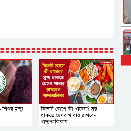
িশুর মৃত্যু
কিডনি রোগে কী খাবেন? সুস্থ
থাকতে যেসব খাবার রাখবেন
খাদ্যতালিকায়