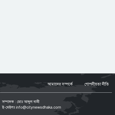
যেসব জেলায় ৬০ কিমি বেগে ঝড়ের
আভাস
হুথিদের হামলায় ইয়েমেনে ৩০ সেনা নিহত
সিলেটের ওসমানীনগরে দুই বাসের
সংঘর্ষে নিহত ৮
আমাদের সম্পর্কে
গোপনীয়তা নীতি
বগুড়ায় সাতসকালে বাসচাপায় ৬
দিনমজুর নিহত
সম্পাদক : মোঃ আব্দুল বারী
ই-মেইলঃ
info@citynewsdhaka.com