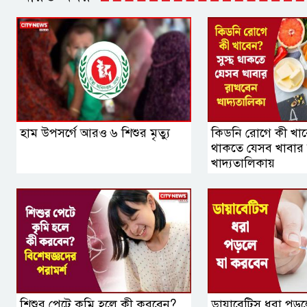
হাম উপসর্গে আরও ৬ শিশুর মৃত্যু
কিডনি রোগে কী খাবে
থাকতে যেসব খাবার
খাদ্যতালিকায়
শিশুর পেটে কৃমি হলে কী করবেন?
ডায়াবেটিস ধরা পড়