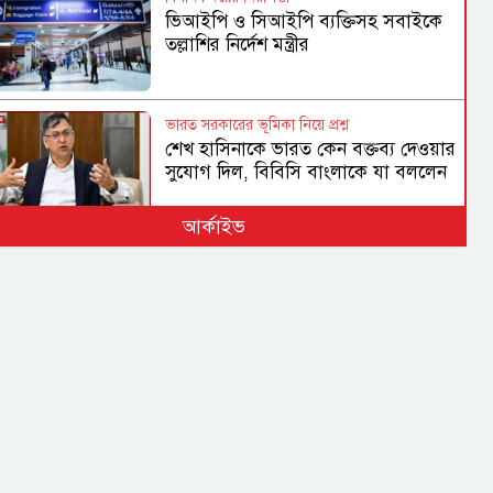
ভিআইপি ও সিআইপি ব্যক্তিসহ সবাইকে
তল্লাশির নির্দেশ মন্ত্রীর
ভারত সরকারের ভূমিকা নিয়ে প্রশ্ন
শেখ হাসিনাকে ভারত কেন বক্তব্য দেওয়ার
সুযোগ দিল, বিবিসি বাংলাকে যা বললেন
স্বরাষ্ট্রমন্ত্রী
আর্কাইভ
মারো না কেন ওদের?
ওবায়দুল কাদের-সাদ্দামের কল রেকর্ড
ট্রাইব্যুনালে দাখিল
তনু হত্যা মামলা
সাবেক সেনাসদস্য হাফিজুরের জামিন
স্থগিত, ২৪ ঘণ্টার মধ্যে আত্মসমর্পণের
নির্দেশ