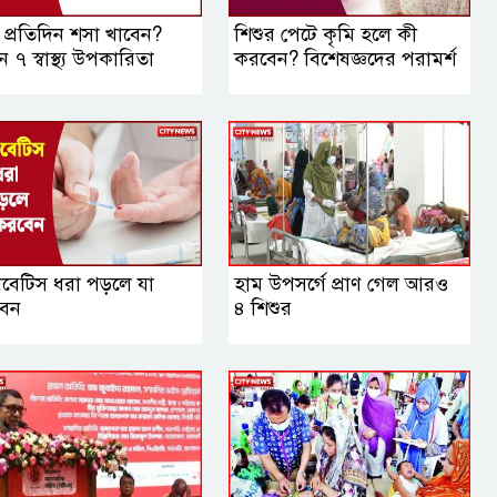
 প্রতিদিন শসা খাবেন?
শিশুর পেটে কৃমি হলে কী
ন ৭ স্বাস্থ্য উপকারিতা
করবেন? বিশেষজ্ঞদের পরামর্শ
াবেটিস ধরা পড়লে যা
হাম উপসর্গে প্রাণ গেল আরও
েন
৪ শিশুর