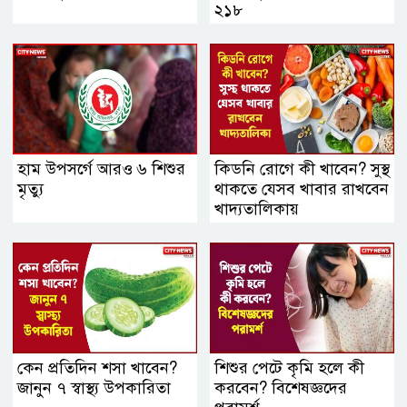
২১৮
হাম উপসর্গে আরও ৬ শিশুর
কিডনি রোগে কী খাবেন? সুস্থ
মৃত্যু
থাকতে যেসব খাবার রাখবেন
খাদ্যতালিকায়
কেন প্রতিদিন শসা খাবেন?
শিশুর পেটে কৃমি হলে কী
জানুন ৭ স্বাস্থ্য উপকারিতা
করবেন? বিশেষজ্ঞদের