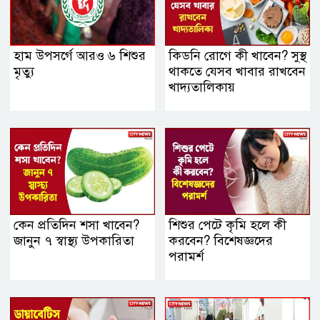
হাম উপসর্গে আরও ৬ শিশুর
কিডনি রোগে কী খাবেন? সুস্থ
মৃত্যু
থাকতে যেসব খাবার রাখবেন
খাদ্যতালিকায়
কেন প্রতিদিন শসা খাবেন?
শিশুর পেটে কৃমি হলে কী
জানুন ৭ স্বাস্থ্য উপকারিতা
করবেন? বিশেষজ্ঞদের
পরামর্শ