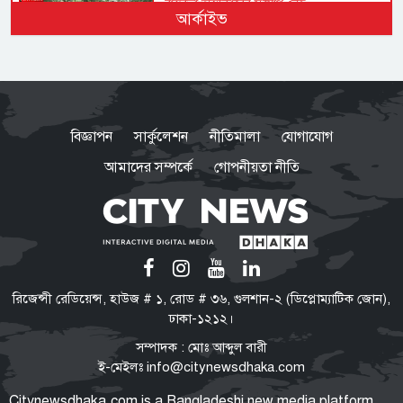
বাস্তবতা অস্বীকারের সুযোগ নেই
আর্কাইভ
২৮ বছর পরও পাহাড়ে শান্তির অপেক্ষা
কেন?
পাঁচটি প্রশ্ন উদ্বেগের কেন্দ্রে
২৮ বছরেও শান্তিচুক্তির পূর্ণ বাস্তবায়ন
বিজ্ঞাপন
সার্কুলেশন
নীতিমালা
যোগাযোগ
নেই, ভূমি ফেরেনি—পাহাড়ে কেন
এখনো অশান্তি?
আমাদের সম্পর্কে
গোপনীয়তা নীতি
যা বলছেন বিশেষজ্ঞরা
অতিরিক্ত ওজনে বাড়ছে হৃদরোগ-
ডায়াবেটিসসহ নানা জটিলতার ঝুঁকি
স্বাধীনতা-সার্বভৌমত্বের প্রশ্নে সিরাজুল
রিজেন্সী রেডিয়েন্স, হাউজ # ১, রোড # ৩৬, গুলশান-২ (ডিপ্লোম্যাটিক জোন),
ইসলাম কখনো আপস করেননি: মির্জা
ঢাকা-১২১২।
ফখরুল
সম্পাদক : মোঃ আব্দুল বারী
ই-মেইলঃ
info@citynewsdhaka.com
পরিবর্তনের পক্ষে-বিপক্ষে নানা শক্তি
Citynewsdhaka.com is a Bangladeshi new media platform