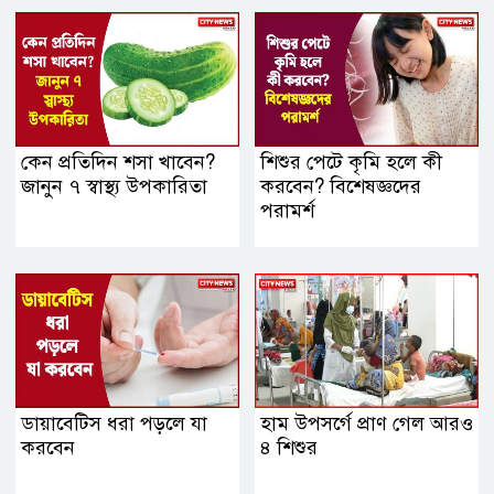
কেন প্রতিদিন শসা খাবেন?
শিশুর পেটে কৃমি হলে কী
জানুন ৭ স্বাস্থ্য উপকারিতা
করবেন? বিশেষজ্ঞদের
পরামর্শ
ডায়াবেটিস ধরা পড়লে যা
হাম উপসর্গে প্রাণ গেল আরও
করবেন
৪ শিশুর