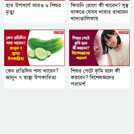
হাম উপসর্গে আরও ৬ শিশুর
কিডনি রোগে কী খাবেন? সুস্থ
মৃত্যু
থাকতে যেসব খাবার রাখবেন
খাদ্যতালিকায়
কেন প্রতিদিন শসা খাবেন?
শিশুর পেটে কৃমি হলে কী
জানুন ৭ স্বাস্থ্য উপকারিতা
করবেন? বিশেষজ্ঞদের
পরামর্শ