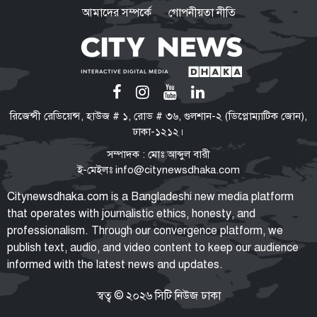
আমাদের সম্পর্কে
গোপনীয়তা নীতি
ফোনবুকের সূত্র ধরে আসাদের
গোয়েন্দাপ্রধানের সন্ধান মিলল
মস্কোতে
গণঅভ্যুত্থান কোনো আকস্মিক ঘটনা
রিজেন্সী রেডিয়েন্স, হাউজ # ১, রোড # ৩৬, গুলশান-২ (ডিপ্লোম্যাটিক জোন),
নয়, ১৭ বছরের আন্দোলনের ফসল:
ঢাকা-১২১২।
স্বরাষ্ট্রমন্ত্রী
সম্পাদক : মোঃ আব্দুল বারী
ই-মেইলঃ
info@citynewsdhaka.com
জুলাইয়ের শহীদ ও আহত ১০
Citynewsdhaka.com is a Bangladeshi new media platform
পরিবারের সদস্যদের নিয়োগপত্র দিলেন
that operates with journalistic ethics, honesty, and
প্রধানমন্ত্রী
professionalism. Through our convergence platform, we
publish text, audio, and video content to keep our audience
informed with the latest news and updates.
জামায়াত আমির
গণভোটের প্রস্তাব নিজেরা দিলেও,
স্বত্ব © ২০২৬ সিটি নিউজ ঢাকা
ক্ষমতায় গিয়ে বিএনপির মানসিকতা
বদলে গিয়েছে