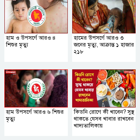
হাম ও উপসর্গে আরও ৪
হামের উপসর্গে আরও ৩
শিশুর মৃত্যু
জনের মৃত্যু, আক্রান্ত ১ হাজার
২১৮
হাম উপসর্গে আরও ৬ শিশুর
কিডনি রোগে কী খাবেন? সুস্থ
মৃত্যু
থাকতে যেসব খাবার রাখবেন
খাদ্যতালিকায়