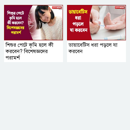
শিশুর পেটে কৃমি হলে কী
ডায়াবেটিস ধরা পড়লে যা
করবেন? বিশেষজ্ঞদের
করবেন
পরামর্শ