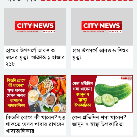
হামের উপসর্গে আরও ৩
হাম উপসর্গে আরও ৬ শিশুর
জনের মৃত্যু, আক্রান্ত ১ হাজার
মৃত্যু
২১৮
কিডনি রোগে কী খাবেন? সুস্থ
কেন প্রতিদিন শসা খাবেন?
থাকতে যেসব খাবার রাখবেন
জানুন ৭ স্বাস্থ্য উপকারিতা
খাদ্যতালিকায়