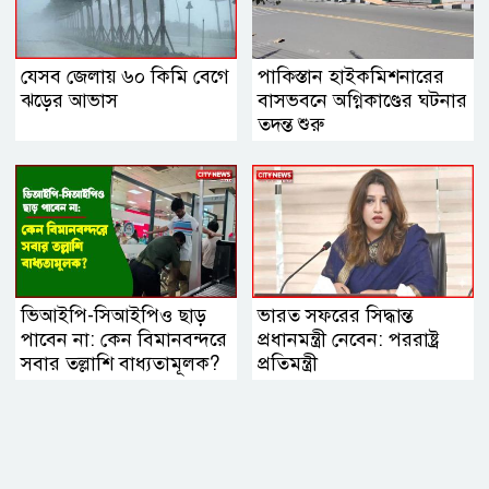
যেসব জেলায় ৬০ কিমি বেগে
পাকিস্তান হাইকমিশনারের
ঝড়ের আভাস
বাসভবনে অগ্নিকাণ্ডের ঘটনার
তদন্ত শুরু
ভিআইপি-সিআইপিও ছাড়
ভারত সফরের সিদ্ধান্ত
পাবেন না: কেন বিমানবন্দরে
প্রধানমন্ত্রী নেবেন: পররাষ্ট্র
সবার তল্লাশি বাধ্যতামূলক?
প্রতিমন্ত্রী