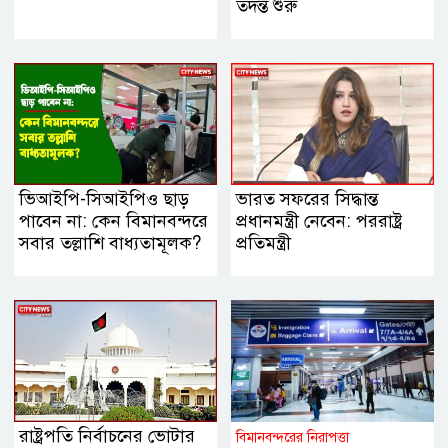
তদন্ত শুরু
ভিআইপি-সিআইপিও ছাড়
ভারত সফরের সিদ্ধান্ত
পাবেন না: কেন বিমানবন্দরে
প্রধানমন্ত্রী নেবেন: পররাষ্ট্র
সবার তল্লাশি বাধ্যতামূলক?
প্রতিমন্ত্রী
রাষ্ট্রপতি নির্বাচনের ভোটার
বিমানবন্দরের নিরাপত্তা