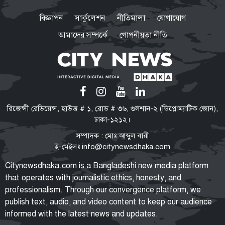
অগ্নিকাণ্ডের ঘটনার তদন্ত শুরু
বিজ্ঞাপন
সার্কুলেশন
নীতিমালা
যোগাযোগ
আমাদের সম্পর্কে
গোপনীয়তা নীতি
ভিআইপি-সিআইপিও ছাড় পাবেন না:
কেন বিমানবন্দরে সবার তল্লাশি
বাধ্যতামূলক?
ভারত সফরের সিদ্ধান্ত প্রধানমন্ত্রী
রিজেন্সী রেডিয়েন্স, হাউজ # ১, রোড # ৩৬, গুলশান-২ (ডিপ্লোম্যাটিক জোন),
নেবেন: পররাষ্ট্র প্রতিমন্ত্রী
ঢাকা-১২১২।
সম্পাদক : মোঃ আব্দুল বারী
ই-মেইলঃ
info@citynewsdhaka.com
রাষ্ট্রপতি নির্বাচনের ভোটার তালিকা
Citynewsdhaka.com is a Bangladeshi new media platform
প্রকাশ, ভোট দেবেন ৩৪৯ এমপি
that operates with journalistic ethics, honesty, and
professionalism. Through our convergence platform, we
publish text, audio, and video content to keep our audience
informed with the latest news and updates.
ফরিদপুর জেনারেল হাসপাতালকে ২৫০