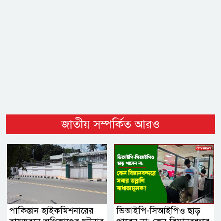
জাতীয় সম্পর্কিত আরও
পাকিস্তান হাইকমিশনারের
ভিআইপি-সিআইপিও ছাড়