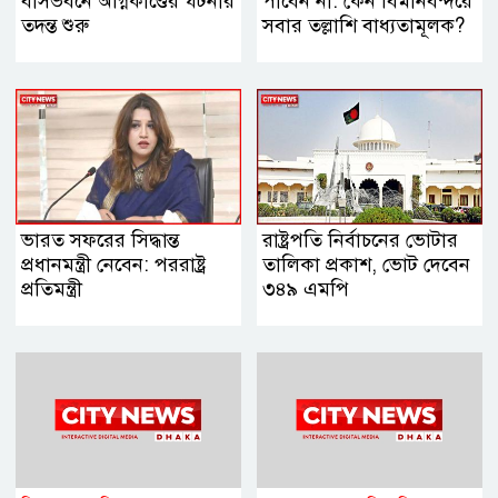
বাসভবনে অগ্নিকাণ্ডের ঘটনার
পাবেন না: কেন বিমানবন্দরে
তদন্ত শুরু
সবার তল্লাশি বাধ্যতামূলক?
ভারত সফরের সিদ্ধান্ত
রাষ্ট্রপতি নির্বাচনের ভোটার
প্রধানমন্ত্রী নেবেন: পররাষ্ট্র
তালিকা প্রকাশ, ভোট দেবেন
প্রতিমন্ত্রী
৩৪৯ এমপি