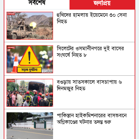
সর্বশেষ
জনপ্রিয়
হুথিদের হামলায় ইয়েমেনে ৩০ সেনা
নিহত
সিলেটের ওসমানীনগরে দুই বাসের
সংঘর্ষে নিহত ৮
বগুড়ায় সাতসকালে বাসচাপায় ৬
দিনমজুর নিহত
পাকিস্তান হাইকমিশনারের বাসভবনে
অগ্নিকাণ্ডের ঘটনার তদন্ত শুরু