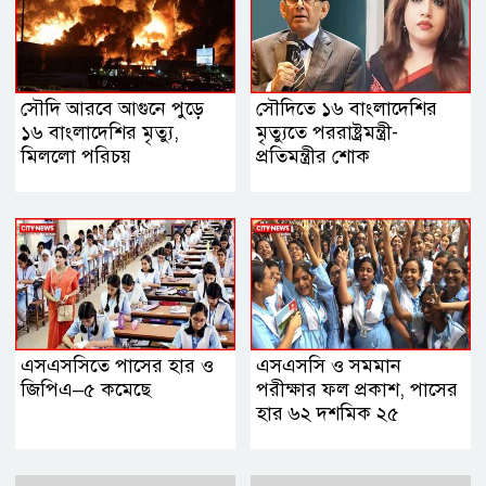
সৌদি আরবে আগুনে পুড়ে
সৌদিতে ১৬ বাংলাদেশির
১৬ বাংলাদেশির মৃত্যু,
মৃত্যুতে পররাষ্ট্রমন্ত্রী-
মিললো পরিচয়
প্রতিমন্ত্রীর শোক
এসএসসিতে পাসের হার ও
এসএসসি ও সমমান
জিপিএ–৫ কমেছে
পরীক্ষার ফল প্রকাশ, পাসের
হার ৬২ দশমিক ২৫