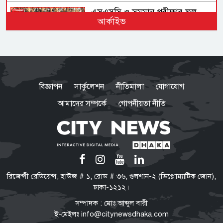
এসএসসি ও সমমান পরীক্ষার ফল
আর্কাইভ
প্রকাশ, পাসের হার ৬২ দশমিক ২৫
যোগ্য ও ত্যাগীরাই স্থানীয় সরকার
নির্বাচনে সুযোগ পাবেন: তারেক
বিজ্ঞাপন
সার্কুলেশন
নীতিমালা
যোগাযোগ
রহমান
আমাদের সম্পর্কে
গোপনীয়তা নীতি
লোডশেডিংয়ে বিপর্যস্ত দেশ, বিদ্যুৎ
ঘাটতি প্রায় ৩৭০০ মেগাওয়াট
আলোচনায় আদিবাসী ফোরাম
রিজেন্সী রেডিয়েন্স, হাউজ # ১, রোড # ৩৬, গুলশান-২ (ডিপ্লোম্যাটিক জোন),
সাংবিধানিক ও আইনগত স্বীকৃতির
ঢাকা-১২১২।
দাবি, আট দফা উপস্থাপন
সম্পাদক : মোঃ আব্দুল বারী
ই-মেইলঃ
info@citynewsdhaka.com