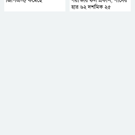
জিপিএ–৫ কমেছে
পরীক্ষার ফল প্রকাশ, পাসের
হার ৬২ দশমিক ২৫