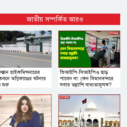
জাতীয় সম্পর্কিত আরও
িস্তান হাইকমিশনারের
ভিআইপি-সিআইপিও ছাড়
বনে অগ্নিকাণ্ডের ঘটনার
পাবেন না: কেন বিমানবন্দরে
ত শুরু
সবার তল্লাশি বাধ্যতামূলক?