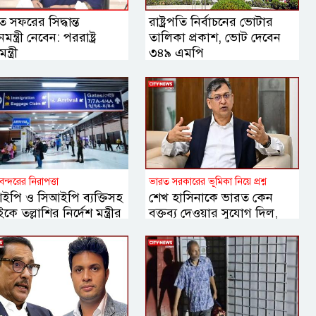
 সফরের সিদ্ধান্ত
রাষ্ট্রপতি নির্বাচনের ভোটার
নমন্ত্রী নেবেন: পররাষ্ট্র
তালিকা প্রকাশ, ভোট দেবেন
ন্ত্রী
৩৪৯ এমপি
বন্দরের নিরাপত্তা
ভারত সরকারের ভূমিকা নিয়ে প্রশ্ন
ইপি ও সিআইপি ব্যক্তিসহ
শেখ হাসিনাকে ভারত কেন
কে তল্লাশির নির্দেশ মন্ত্রীর
বক্তব্য দেওয়ার সুযোগ দিল,
বিবিসি বাংলাকে যা বললেন
স্বরাষ্ট্রমন্ত্রী