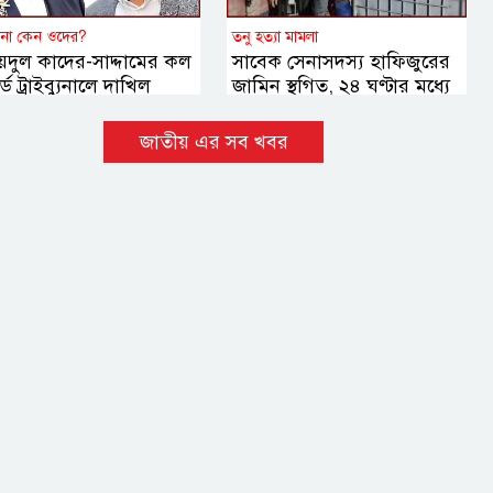
 না কেন ওদের?
তনু হত্যা মামলা
য়দুল কাদের-সাদ্দামের কল
সাবেক সেনাসদস্য হাফিজুরের
্ড ট্রাইব্যুনালে দাখিল
জামিন স্থগিত, ২৪ ঘণ্টার মধ্যে
আত্মসমর্পণের নির্দেশ
জাতীয় এর সব খবর