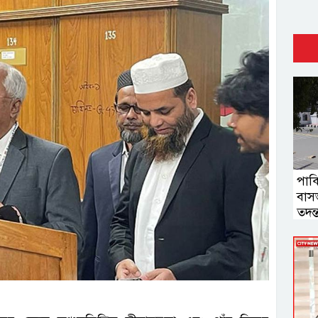
পাক
বাসভ
তদন্