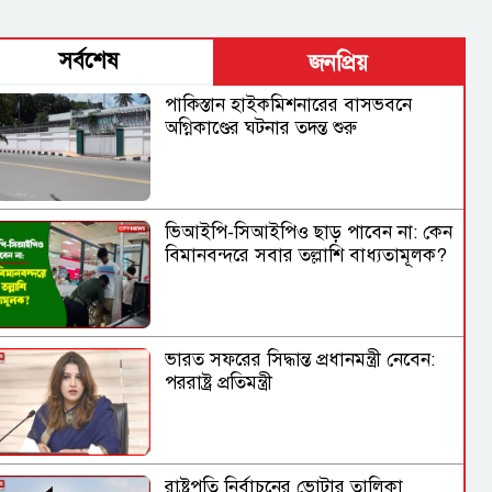
সর্বশেষ
জনপ্রিয়
পাকিস্তান হাইকমিশনারের বাসভবনে
অগ্নিকাণ্ডের ঘটনার তদন্ত শুরু
ভিআইপি-সিআইপিও ছাড় পাবেন না: কেন
বিমানবন্দরে সবার তল্লাশি বাধ্যতামূলক?
ভারত সফরের সিদ্ধান্ত প্রধানমন্ত্রী নেবেন:
পররাষ্ট্র প্রতিমন্ত্রী
রাষ্ট্রপতি নির্বাচনের ভোটার তালিকা