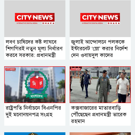
লবণ চাষিদের কষ্ট লাঘবে
জুলাই আন্দোলনে পলককে
শিগগিরই নতুন মূল্য নির্ধারণ
ইন্টারনেট ‘স্লো’ করার নির্দেশ
করবে সরকার: প্রধানমন্ত্রী
দেন ওবায়দুল কাদের
রাষ্ট্রপতি নির্বাচনে বিএনপির
কক্সবাজারের মাতারবাড়ি
দুই মনোনয়নপত্র সংগ্রহ
পৌঁছেছেন প্রধানমন্ত্রী তারেক
রহমান