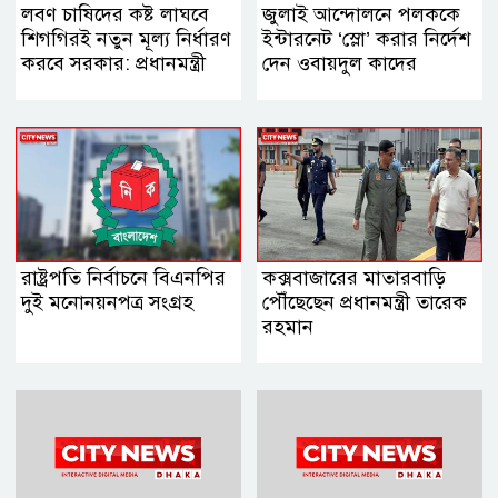
লবণ চাষিদের কষ্ট লাঘবে
জুলাই আন্দোলনে পলককে
শিগগিরই নতুন মূল্য নির্ধারণ
ইন্টারনেট ‘স্লো’ করার নির্দেশ
করবে সরকার: প্রধানমন্ত্রী
দেন ওবায়দুল কাদের
রাষ্ট্রপতি নির্বাচনে বিএনপির
কক্সবাজারের মাতারবাড়ি
দুই মনোনয়নপত্র সংগ্রহ
পৌঁছেছেন প্রধানমন্ত্রী তারেক
রহমান