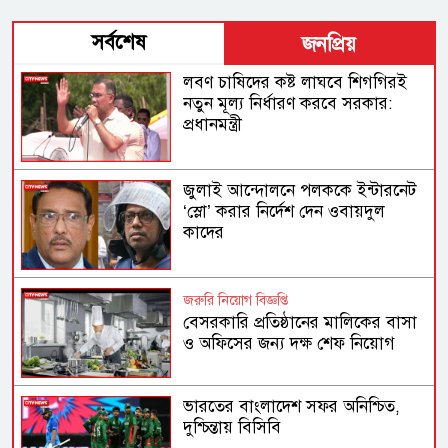
সর্বশেষ
জনপ্রিয়
লবণ চাষিদের কষ্ট লাঘবে শিগগিরই
নতুন মূল্য নির্ধারণ করবে সরকার:
প্রধানমন্ত্রী
জুলাই আন্দোলনে পলককে ইন্টারনেট
‘স্লো’ করার নির্দেশ দেন ওবায়দুল
কাদের
জরুরি নিয়োগ বিজ্ঞপ্তি
বেসরকারি প্রতিষ্ঠানের মালিকের বাসা
ও অফিসের জন্য দক্ষ শেফ নিয়োগ
ভারতের বাংলাদেশ সফর অনিশ্চিত,
দুশ্চিন্তায় বিসিবি