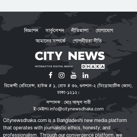
নির্মোহভাবে শীর্ষ মাদক কারবারিদের
তালিকা করা হবে: স্বরাষ্ট্রমন্ত্রী
বিজ্ঞাপন
সার্কুলেশন
নীতিমালা
যোগাযোগ
আমাদের সম্পর্কে
গোপনীয়তা নীতি
যেসব জেলায় ৬০ কিমি বেগে ঝড়ের
আভাস
হুথিদের হামলায় ইয়েমেনে ৩০ সেনা
রিজেন্সী রেডিয়েন্স, হাউজ # ১, রোড # ৩৬, গুলশান-২ (ডিপ্লোম্যাটিক জোন),
নিহত
ঢাকা-১২১২।
সম্পাদক : মোঃ আব্দুল বারী
ই-মেইলঃ
info@citynewsdhaka.com
সিলেটের ওসমানীনগরে দুই বাসের
Citynewsdhaka.com is a Bangladeshi new media platform
সংঘর্ষে নিহত ৮
that operates with journalistic ethics, honesty, and
professionalism. Through our convergence platform, we