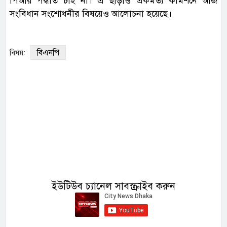
পিআর পদ্ধতি চাই না। এ ছাড়াও ঐকমত্য কমিশনে আজ
সংবিধান সংশোধনীর বিষয়েও আলোচনা হয়েছে।
বিএনপি
বিষয়:
ইউটিউব চ্যানেল সাবস্ক্রাইব করুন