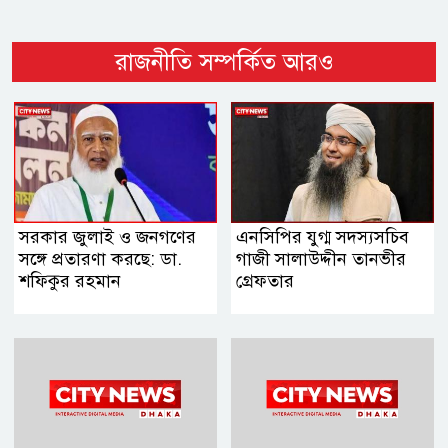
রাজনীতি সম্পর্কিত আরও
সরকার জুলাই ও জনগণের
এনসিপির যুগ্ম সদস্যসচিব
সঙ্গে প্রতারণা করছে: ডা.
গাজী সালাউদ্দীন তানভীর
শফিকুর রহমান
গ্রেফতার