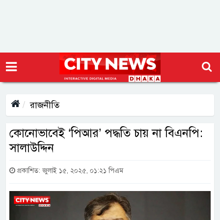
রাজনীতি
কোনোভাবেই ‘পিআর’ পদ্ধতি চায় না বিএনপি:
সালাউদ্দিন
প্রকাশিত: জুলাই ১৫, ২০২৫, ০১:২১ পিএম