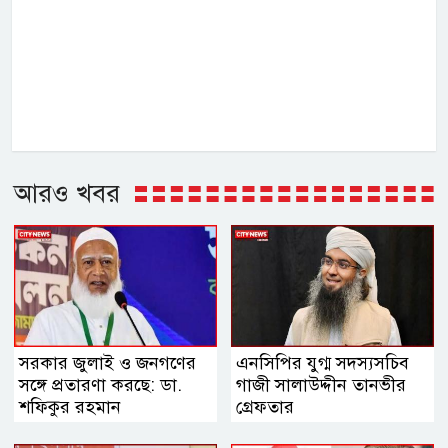
আরও খবর
সরকার জুলাই ও জনগণের
এনসিপির যুগ্ম সদস্যসচিব
সঙ্গে প্রতারণা করছে: ডা.
গাজী সালাউদ্দীন তানভীর
শফিকুর রহমান
গ্রেফতার