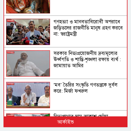
গণহত্যা ও মানবতাবিরোধী অপরাধে
জড়িতদের রাজনীতি মানুষ গ্রহণ করবে
না: স্বরাষ্ট্রমন্ত্রী
সরকার নিত্যপ্রয়োজনীয় দ্রব্যমূল্যের
ঊর্ধ্বগতি ও শান্তি-শৃঙ্খলা রক্ষায় ব্যর্থ :
জামায়াত আমির
‘মব’ তৈরির সংস্কৃতি গণতন্ত্রকে দুর্বল
করে: মির্জা ফখরুল
নিত্যপণ্যের দাম আকাশ ছোঁয়া,
আর্কাইভ
বিপাকে নিম্নবিত্তরা