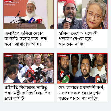
জুলাইকে ভুলিয়ে দেয়ার
হাসিনা দেশে আসলে কী
অপচেষ্টা তছনছ করে দেয়া
পদক্ষেপ নেওয়া হবে,
হবে : জামায়াত আমির
জানালেন নাহিদ
রাষ্ট্রপতি নির্বাচনের দায়িত্ব
দেশ চালাতে প্রধানমন্ত্রী ব্যর্থ,
প্রধানমন্ত্রীকে দিল বিএনপির
এভাবে চললে মেয়াদ শেষ
স্থায়ী কমিটি
করতে পারবে না: নাহিদ