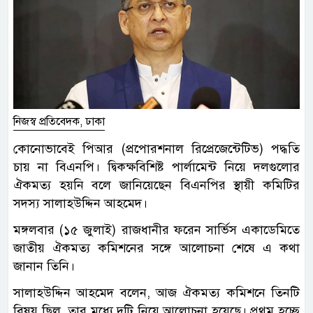
নিজস্ব প্রতিবেদক, ঢাকা
কোনোভাবেই পিআর (প্রপোরশনাল রিপ্রেজেন্টেটিভ) পদ্ধতি
চায় না বিএনপি। দ্বিকক্ষবিশিষ্ট পার্লামেন্ট নিয়ে দলগুলোর
ঐকমত্য হয়নি বলে জানিয়েছেন বিএনপির স্থায়ী কমিটির
সদস্য সালাহউদ্দিন আহমেদ।
মঙ্গলবার (১৫ জুলাই) রাজধানীর ফরেন সার্ভিস একাডেমিতে
জাতীয় ঐকমত্য কমিশনের সঙ্গে আলোচনা শেষে এ কথা
জানান তিনি।
সালাহউদ্দিন আহমেদ বলেন, আজ ঐকমত্য কমিশনে তিনটি
বিষয় ছিল, তার মধ্যে দুটি নিয়ে আলোচনা হয়েছে। প্রথম হচ্ছে