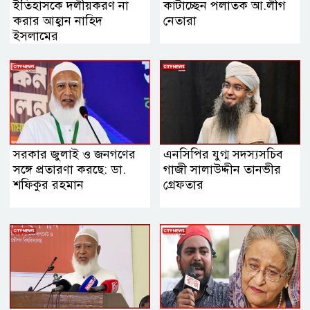
ইতিহাসকে দলীয়করণ না
কাটাচ্ছেন পলাতক আ.লীগ
করার আহ্বান নাহিদ
নেতারা
ইসলামের
সরকার জুলাই ও জনগণের
এনসিপির যুগ্ম সদস্যসচিব
সঙ্গে প্রতারণা করছে: ডা.
গাজী সালাউদ্দীন তানভীর
শফিকুর রহমান
গ্রেফতার