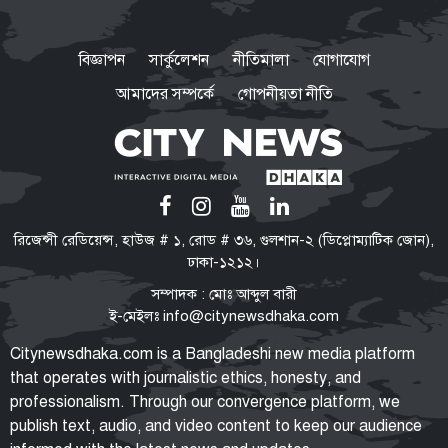
হাম ও উপসর্গে আরও ৪ শিশুর মৃত্যু
বিজ্ঞাপন
সার্কুলেশন
নীতিমালা
যোগাযোগ
আমাদের সম্পর্কে
গোপনীয়তা নীতি
ফোনবুকের সূত্র ধরে আসাদের
গোয়েন্দাপ্রধানের সন্ধান মিলল
মস্কোতে
গণঅভ্যুত্থান কোনো আকস্মিক ঘটনা
রিজেন্সী রেডিয়েন্স, হাউজ # ১, রোড # ৩৬, গুলশান-২ (ডিপ্লোম্যাটিক জোন),
নয়, ১৭ বছরের আন্দোলনের ফসল:
ঢাকা-১২১২।
স্বরাষ্ট্রমন্ত্রী
সম্পাদক : মোঃ আব্দুল বারী
ই-মেইলঃ
info@citynewsdhaka.com
জুলাইয়ের শহীদ ও আহত ১০
Citynewsdhaka.com is a Bangladeshi new media platform
পরিবারের সদস্যদের নিয়োগপত্র দিলেন
that operates with journalistic ethics, honesty, and
প্রধানমন্ত্রী
professionalism. Through our convergence platform, we
publish text, audio, and video content to keep our audience