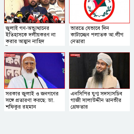
জুলাই গণ-অভ্যুত্থানের
ভারতে যেভাবে দিন
ইতিহাসকে দলীয়করণ না
কাটাচ্ছেন পলাতক আ.লীগ
করার আহ্বান নাহিদ
নেতারা
ইসলামের
সরকার জুলাই ও জনগণের
এনসিপির যুগ্ম সদস্যসচিব
সঙ্গে প্রতারণা করছে: ডা.
গাজী সালাউদ্দীন তানভীর
শফিকুর রহমান
গ্রেফতার