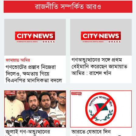
রাজনীতি সম্পর্কিত আরও
গণঅভ্যুত্থানের সঙ্গে প্রথম
জামায়াত আমির
বেইমানি করেছেন জামায়াত
গণভোটের প্রস্তাব নিজেরা
আমির : রাশেদ খাঁন
দিলেও, ক্ষমতায় গিয়ে
বিএনপির মানসিকতা বদলে
গিয়েছে
জুলাই গণ-অভ্যুত্থানের
ভারতে যেভাবে দিন