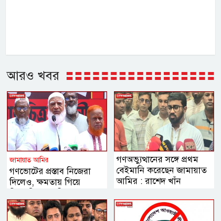
আরও খবর
গণঅভ্যুত্থানের সঙ্গে প্রথম
জামায়াত আমির
বেইমানি করেছেন জামায়াত
গণভোটের প্রস্তাব নিজেরা
আমির : রাশেদ খাঁন
দিলেও, ক্ষমতায় গিয়ে
বিএনপির মানসিকতা বদলে
গিয়েছে