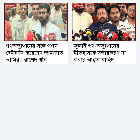
গিয়েছে
গণঅভ্যুত্থানের সঙ্গে প্রথম
জুলাই গণ-অভ্যুত্থানের
বেইমানি করেছেন জামায়াত
ইতিহাসকে দলীয়করণ না
আমির : রাশেদ খাঁন
করার আহ্বান নাহিদ
ইসলামের