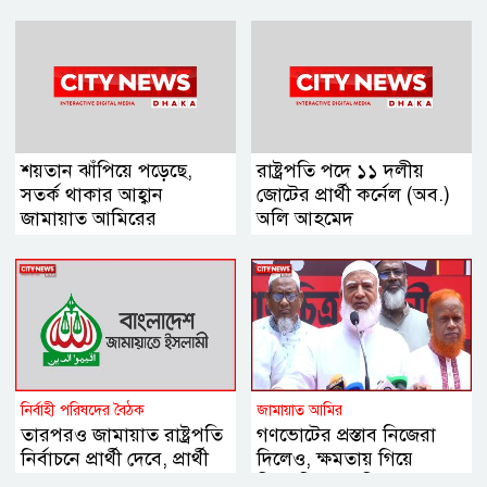
শয়তান ঝাঁপিয়ে পড়েছে,
রাষ্ট্রপতি পদে ১১ দলীয়
সতর্ক থাকার আহ্বান
জোটের প্রার্থী কর্নেল (অব.)
জামায়াত আমিরের
অলি আহমেদ
নির্বাহী পরিষদের বৈঠক
জামায়াত আমির
তারপরও জামায়াত রাষ্ট্রপতি
গণভোটের প্রস্তাব নিজেরা
নির্বাচনে প্রার্থী দেবে, প্রার্থী
দিলেও, ক্ষমতায় গিয়ে
চূড়ান্ত
বিএনপির মানসিকতা বদলে