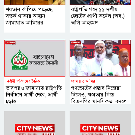
শয়তান ঝাঁপিয়ে পড়েছে,
রাষ্ট্রপতি পদে ১১ দলীয়
সতর্ক থাকার আহ্বান
জোটের প্রার্থী কর্নেল (অব.)
জামায়াত আমিরের
অলি আহমেদ
নির্বাহী পরিষদের বৈঠক
জামায়াত আমির
তারপরও জামায়াত রাষ্ট্রপতি
গণভোটের প্রস্তাব নিজেরা
নির্বাচনে প্রার্থী দেবে, প্রার্থী
দিলেও, ক্ষমতায় গিয়ে
চূড়ান্ত
বিএনপির মানসিকতা বদলে
গিয়েছে