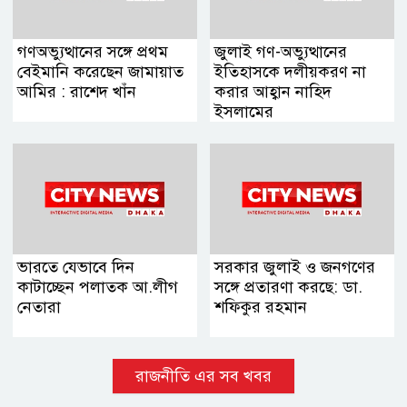
গণঅভ্যুত্থানের সঙ্গে প্রথম
জুলাই গণ-অভ্যুত্থানের
বেইমানি করেছেন জামায়াত
ইতিহাসকে দলীয়করণ না
আমির : রাশেদ খাঁন
করার আহ্বান নাহিদ
ইসলামের
ভারতে যেভাবে দিন
সরকার জুলাই ও জনগণের
কাটাচ্ছেন পলাতক আ.লীগ
সঙ্গে প্রতারণা করছে: ডা.
নেতারা
শফিকুর রহমান
রাজনীতি এর সব খবর