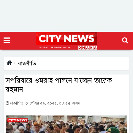
রাজনীতি
সপরিবারে ওমরাহ পালনে যাচ্ছেন তারেক
রহমান
প্রকাশিত: সেপ্টেম্বর ২৯, ২০২৫, ০৪:৫৫ এএম