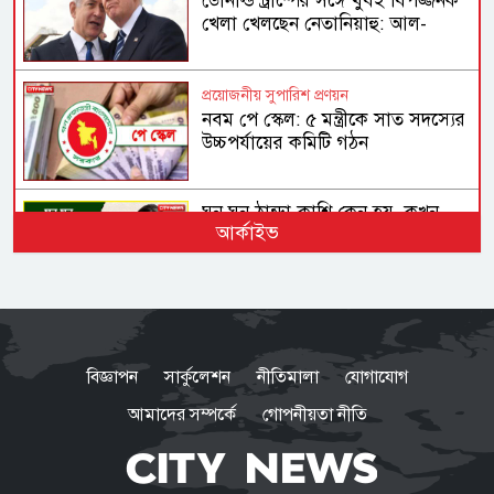
ডোনাল্ড ট্রাম্পের সঙ্গে খুবই বিপজ্জনক
খেলা খেলছেন নেতানিয়াহু: আল-
জাজিরার বিশ্লেষণ
প্রয়োজনীয় সুপারিশ প্রণয়ন
নবম পে স্কেল: ৫ মন্ত্রীকে সাত সদস্যের
উচ্চপর্যায়ের কমিটি গঠন
ঘন ঘন ঠান্ডা-কাশি কেন হয়, কখন
আর্কাইভ
চিন্তার কারণ এবং কী করবেন?
প্রস্রাবে জ্বালাপোড়া ও বারবার বেগ?
অবহেলা করলে ছড়িয়ে পড়তে পারে
বিজ্ঞাপন
সার্কুলেশন
নীতিমালা
যোগাযোগ
কিডনিতে
আমাদের সম্পর্কে
গোপনীয়তা নীতি
শয়তান ঝাঁপিয়ে পড়েছে, সতর্ক থাকার
আহ্বান জামায়াত আমিরের