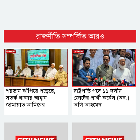
রাজনীতি সম্পর্কিত আরও
শয়তান ঝাঁপিয়ে পড়েছে,
রাষ্ট্রপতি পদে ১১ দলীয়
সতর্ক থাকার আহ্বান
জোটের প্রার্থী কর্নেল (অব.)
জামায়াত আমিরের
অলি আহমেদ