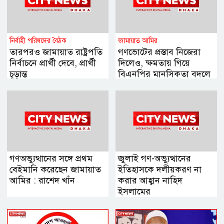
নির্বাহী পরিষদের বৈঠক
জামায়াত আমির
তারপরও জামায়াত রাষ্ট্রপতি
গণভোটের প্রস্তাব নিজেরা
নির্বাচনে প্রার্থী দেবে, প্রার্থী
দিলেও, ক্ষমতায় গিয়ে
চূড়ান্ত
বিএনপির মানসিকতা বদলে
গিয়েছে
গণঅভ্যুত্থানের সঙ্গে প্রথম
জুলাই গণ-অভ্যুত্থানের
বেইমানি করেছেন জামায়াত
ইতিহাসকে দলীয়করণ না
আমির : রাশেদ খাঁন
করার আহ্বান নাহিদ
ইসলামের