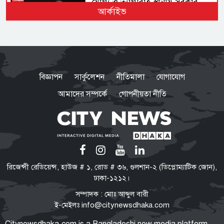
যোগ্য ও ত্যাগীরাই স্থানীয় সরকার
আর্কাইভ
নির্বাচনে সুযোগ পাবেন: তারেক
রহমান
লোডশেডিংয়ে বিপর্যস্ত দেশ, বিদ্যুৎ
ঘাটতি প্রায় ৩৭০০ মেগাওয়াট
বিজ্ঞাপন
সার্কুলেশন
নীতিমালা
যোগাযোগ
আমাদের সম্পর্কে
গোপনীয়তা নীতি
আলোচনায় আদিবাসী ফোরাম
সাংবিধানিক ও আইনগত স্বীকৃতির
দাবি, আট দফা উপস্থাপন
অনিয়ম–জালিয়াতির কারণে চার
রিজেন্সী রেডিয়েন্স, হাউজ # ১, রোড # ৩৬, গুলশান-২ (ডিপ্লোম্যাটিক জোন),
আর্থিক প্রতিষ্ঠানে প্রশাসক বসাল
ঢাকা-১২১২।
কেন্দ্রীয় ব্যাংক
সম্পাদক : মোঃ আব্দুল বারী
ই-মেইলঃ
info@citynewsdhaka.com
গাজা চুক্তি প্রত্যাখ্যান
Citynewsdhaka.com is a Bangladeshi new media platform