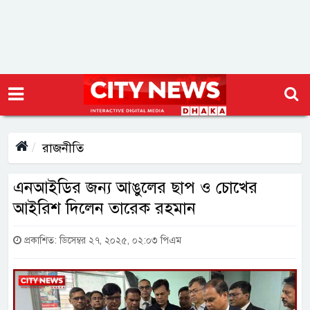
রাজনীতি
এনআইডির জন্য আঙুলের ছাপ ও চোখের
আইরিশ দিলেন তারেক রহমান
প্রকাশিত: ডিসেম্বর ২৭, ২০২৫, ০২:০৩ পিএম