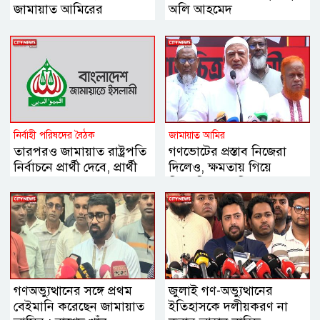
জামায়াত আমিরের
অলি আহমেদ
নির্বাহী পরিষদের বৈঠক
জামায়াত আমির
তারপরও জামায়াত রাষ্ট্রপতি
গণভোটের প্রস্তাব নিজেরা
নির্বাচনে প্রার্থী দেবে, প্রার্থী
দিলেও, ক্ষমতায় গিয়ে
চূড়ান্ত
বিএনপির মানসিকতা বদলে
গিয়েছে
গণঅভ্যুত্থানের সঙ্গে প্রথম
জুলাই গণ-অভ্যুত্থানের
বেইমানি করেছেন জামায়াত
ইতিহাসকে দলীয়করণ না