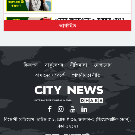
প্রস্রাবে জ্বালাপোড়া ও বারবার বেগ?
আর্কাইভ
অবহেলা করলে ছড়িয়ে পড়তে পারে
কিডনিতে
শয়তান ঝাঁপিয়ে পড়েছে, সতর্ক থাকার
আহ্বান জামায়াত আমিরের
বিজ্ঞাপন
সার্কুলেশন
নীতিমালা
যোগাযোগ
আমাদের সম্পর্কে
গোপনীয়তা নীতি
২৩তম রাষ্ট্রপতি হচ্ছেন মির্জা ফখরুল
হেফাজত আমিরকে বুকে জড়িয়ে
রিজেন্সী রেডিয়েন্স, হাউজ # ১, রোড # ৩৬, গুলশান-২ (ডিপ্লোম্যাটিক জোন),
ধরলেন প্রধানমন্ত্রী
ঢাকা-১২১২।