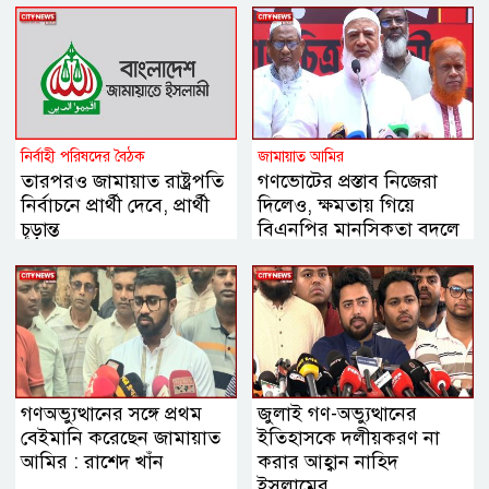
নির্বাহী পরিষদের বৈঠক
জামায়াত আমির
তারপরও জামায়াত রাষ্ট্রপতি
গণভোটের প্রস্তাব নিজেরা
নির্বাচনে প্রার্থী দেবে, প্রার্থী
দিলেও, ক্ষমতায় গিয়ে
চূড়ান্ত
বিএনপির মানসিকতা বদলে
গিয়েছে
গণঅভ্যুত্থানের সঙ্গে প্রথম
জুলাই গণ-অভ্যুত্থানের
বেইমানি করেছেন জামায়াত
ইতিহাসকে দলীয়করণ না
আমির : রাশেদ খাঁন
করার আহ্বান নাহিদ
ইসলামের