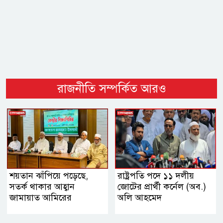
রাজনীতি সম্পর্কিত আরও
শয়তান ঝাঁপিয়ে পড়েছে,
রাষ্ট্রপতি পদে ১১ দলীয়
সতর্ক থাকার আহ্বান
জোটের প্রার্থী কর্নেল (অব.)
জামায়াত আমিরের
অলি আহমেদ