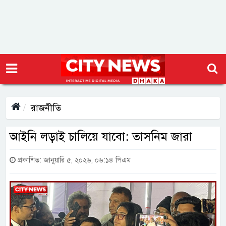
রাজনীতি
আইনি লড়াই চালিয়ে যাবো: তাসনিম জারা
প্রকাশিত: জানুয়ারি ৫, ২০২৬, ০৬:১৪ পিএম