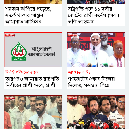
শয়তান ঝাঁপিয়ে পড়েছে,
রাষ্ট্রপতি পদে ১১ দলীয়
সতর্ক থাকার আহ্বান
জোটের প্রার্থী কর্নেল (অব.)
জামায়াত আমিরের
অলি আহমেদ
নির্বাহী পরিষদের বৈঠক
জামায়াত আমির
তারপরও জামায়াত রাষ্ট্রপতি
গণভোটের প্রস্তাব নিজেরা
নির্বাচনে প্রার্থী দেবে, প্রার্থী
দিলেও, ক্ষমতায় গিয়ে
চূড়ান্ত
বিএনপির মানসিকতা বদলে
গিয়েছে