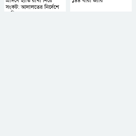
প্রাঙ্গণে হাতি রাখা নিয়ে
১৪৪ ধারা জারি
সংকট: আদালতের নির্দেশে
মালিকের কাছে হস্তান্তরের
সিদ্ধান্ত