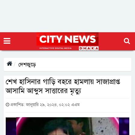
দেশজুড়ে
শেখ হাসিনার গাড়ি বহরে হামলায় সাজাপ্রাপ্ত
আসামি আব্দুস সাত্তারের মৃত্যু
প্রকাশিত: জানুয়ারি ২৯, ২০২৪, ০২:০২ এএম