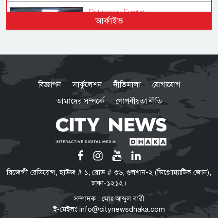
বিমানবন্দরের নিরাপত্তা
আর্কাইভ
ভিআইপি ও সিআইপি ব্যক্তিসহ
সবাইকে তল্লাশির নির্দেশ মন্ত্রীর
ভারত সরকারের ভূমিকা নিয়ে প্রশ্ন
শেখ হাসিনাকে ভারত কেন বক্তব্য
বিজ্ঞাপন
সার্কুলেশন
নীতিমালা
যোগাযোগ
দেওয়ার সুযোগ দিল, বিবিসি বাংলাকে
যা বললেন স্বরাষ্ট্রমন্ত্রী
আমাদের সম্পর্কে
গোপনীয়তা নীতি
মারো না কেন ওদের?
ওবায়দুল কাদের-সাদ্দামের কল রেকর্ড
ট্রাইব্যুনালে দাখিল
তনু হত্যা মামলা
রিজেন্সী রেডিয়েন্স, হাউজ # ১, রোড # ৩৬, গুলশান-২ (ডিপ্লোম্যাটিক জোন),
সাবেক সেনাসদস্য হাফিজুরের জামিন
ঢাকা-১২১২।
স্থগিত, ২৪ ঘণ্টার মধ্যে আত্মসমর্পণের
সম্পাদক : মোঃ আব্দুল বারী
নির্দেশ
ই-মেইলঃ
info@citynewsdhaka.com