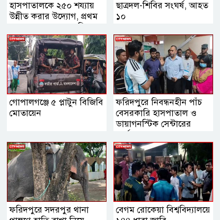
হাসপাতালকে ২৫০ শয্যায়
ছাত্রদল-শিবির সংঘর্ষ, আহত
উন্নীত করার উদ্যোগ, প্রথম
১০
ব্যবস্থাপনা সভায় এমপি
নায়াব ইউসুফ
গোপালগঞ্জে ৫ প্লাটুন বিজিবি
ফরিদপুরে নিবন্ধনহীন পাঁচ
মোতায়েন
বেসরকারি হাসপাতাল ও
ডায়াগনস্টিক সেন্টারের
কার্যক্রম বন্ধ
ফরিদপুরে সদরপুর থানা
বেগম রোকেয়া বিশ্ববিদ্যালয়ে