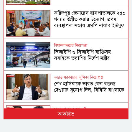
ফরিদপুর জেনারেল হাসপাতালকে ২৫০
শয্যায় উন্নীত করার উদ্যোগ, প্রথম
ব্যবস্থাপনা সভায় এমপি নায়াব ইউসুফ
বিমানবন্দরের নিরাপত্তা
ভিআইপি ও সিআইপি ব্যক্তিসহ
সবাইকে তল্লাশির নির্দেশ মন্ত্রীর
ভারত সরকারের ভূমিকা নিয়ে প্রশ্ন
শেখ হাসিনাকে ভারত কেন বক্তব্য
দেওয়ার সুযোগ দিল, বিবিসি বাংলাকে
যা বললেন স্বরাষ্ট্রমন্ত্রী
মারো না কেন ওদের?
আর্কাইভ
ওবায়দুল কাদের-সাদ্দামের কল রেকর্ড
ট্রাইব্যুনালে দাখিল