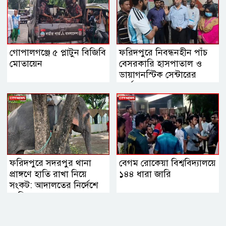
গোপালগঞ্জে ৫ প্লাটুন বিজিবি
ফরিদপুরে নিবন্ধনহীন পাঁচ
মোতায়েন
বেসরকারি হাসপাতাল ও
ডায়াগনস্টিক সেন্টারের
কার্যক্রম বন্ধ
ফরিদপুরে সদরপুর থানা
বেগম রোকেয়া বিশ্ববিদ্যালয়ে
প্রাঙ্গণে হাতি রাখা নিয়ে
১৪৪ ধারা জারি
সংকট: আদালতের নির্দেশে
মালিকের কাছে হস্তান্তরের
সিদ্ধান্ত