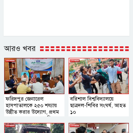
আরও খবর
ফরিদপুর জেনারেল
বরিশাল বিশ্ববিদ্যালয়ে
হাসপাতালকে ২৫০ শয্যায়
ছাত্রদল-শিবির সংঘর্ষ, আহত
উন্নীত করার উদ্যোগ, প্রথম
১০
ব্যবস্থাপনা সভায় এমপি
নায়াব ইউসুফ