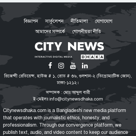
তনু হত্যা মামলা
সাবেক সেনাসদস্য হাফিজুরের জামিন
বিজ্ঞাপন
সার্কুলেশন
নীতিমালা
যোগাযোগ
স্থগিত, ২৪ ঘণ্টার মধ্যে আত্মসমর্পণের
নির্দেশ
আমাদের সম্পর্কে
গোপনীয়তা নীতি
বাংলাদেশে রাষ্ট্রপতি নির্বাচন যেভাবে
হয়: সংবিধান কী বলে, কবে থেকে শুরু
এই পদ্ধতি?
প্রথম শ্রেণিতে ভর্তি লটারিতে, বাকি সব
রিজেন্সী রেডিয়েন্স, হাউজ # ১, রোড # ৩৬, গুলশান-২ (ডিপ্লোম্যাটিক জোন),
পরীক্ষায়
ঢাকা-১২১২।
সম্পাদক : মোঃ আব্দুল বারী
ই-মেইলঃ
info@citynewsdhaka.com
পুলিশের ৭ কর্মকর্তাকে বদলি
Citynewsdhaka.com is a Bangladeshi new media platform
that operates with journalistic ethics, honesty, and
professionalism. Through our convergence platform, we
publish text, audio, and video content to keep our audience