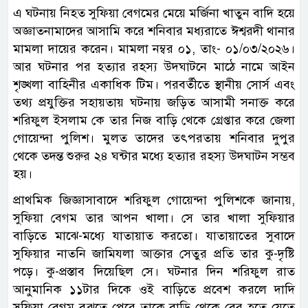
এ ঘটনায় নিহত সুফিয়া বেগমের মেয়ে মর্জিনা খাতুন বাদি হয়ে
অজ্ঞাতনামাদের আসামি করে শনিবার মধ্যরাতে ঈশ্বরদী থানার
মামলা দায়ের করেন। মামলা নম্বর ০১, তাং- ০১/০৩/২০২৬।
আর ঘটনার পর হত্যার রহস্য উদঘাটনে মাঠে নামে আইন
শৃঙ্খলা বাহিনীর একাধিক টিম। পরবর্তীতে স্থানীয় সোর্স এবং
তথ্য প্রযুক্তির সহায়তায় ঘটনায় জড়িত আসামী সনাক্ত করে
শরিফুল ইসলাম কে তার নিজ বাড়ি থেকে গ্রেপ্তার করে জেলা
গোয়েন্দা পুলিশ। মুলত তাদের তৎপরতায় শনিবার দুপুর
থেকে তদন্ত শুরুর ২৪ ঘন্টার মধ্যে হত্যার রহস্য উদঘাটন সম্ভব
হয়।
প্রাথমিক জিজ্ঞাসাবাদে শরিফুল গোয়েন্দা পুলিশকে জানায়,
সুফিয়া বেগম তার আপন খালা। সে তার খালা সুফিয়ার
বাড়িতে মাঝে-মধ্যে যাতায়াত করতো। যাতায়াতের সুবাদে
সুফিয়ার নাতনি জামিযলা আক্তার সেতুর প্রতি তার কু-দৃষ্টি
পড়ে। কু-প্রস্তাব দিয়েছিল সে। ঘটনার দিন শরিফুল রাত
আনুমানিক ১১টার দিকে ওই বাড়িতে প্রবেশ করলে দাদি
সুফিয়া বেগম বুঝতে পেরে তাকে বাড়ি থেকে বের হতে যেতে