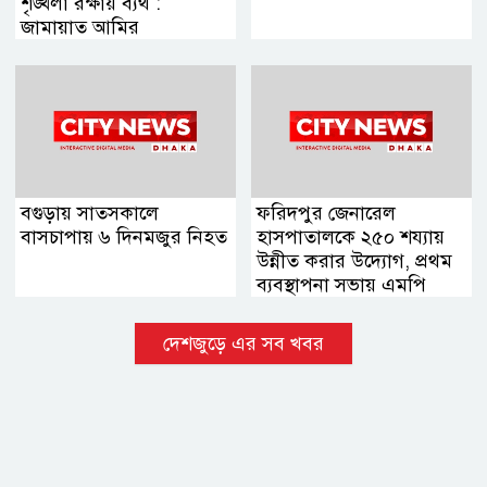
শৃঙ্খলা রক্ষায় ব্যর্থ :
জামায়াত আমির
বগুড়ায় সাতসকালে
ফরিদপুর জেনারেল
বাসচাপায় ৬ দিনমজুর নিহত
হাসপাতালকে ২৫০ শয্যায়
উন্নীত করার উদ্যোগ, প্রথম
ব্যবস্থাপনা সভায় এমপি
নায়াব ইউসুফ
দেশজুড়ে এর সব খবর