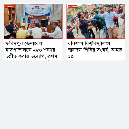
ফরিদপুর জেনারেল
বরিশাল বিশ্ববিদ্যালয়ে
হাসপাতালকে ২৫০ শয্যায়
ছাত্রদল-শিবির সংঘর্ষ, আহত
উন্নীত করার উদ্যোগ, প্রথম
১০
ব্যবস্থাপনা সভায় এমপি
নায়াব ইউসুফ