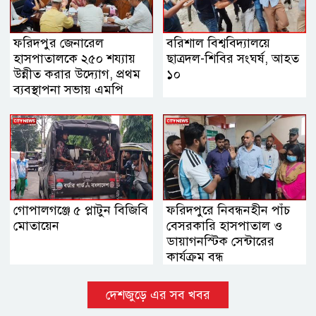
ফরিদপুর জেনারেল
বরিশাল বিশ্ববিদ্যালয়ে
হাসপাতালকে ২৫০ শয্যায়
ছাত্রদল-শিবির সংঘর্ষ, আহত
উন্নীত করার উদ্যোগ, প্রথম
১০
ব্যবস্থাপনা সভায় এমপি
নায়াব ইউসুফ
গোপালগঞ্জে ৫ প্লাটুন বিজিবি
ফরিদপুরে নিবন্ধনহীন পাঁচ
মোতায়েন
বেসরকারি হাসপাতাল ও
ডায়াগনস্টিক সেন্টারের
কার্যক্রম বন্ধ
দেশজুড়ে এর সব খবর