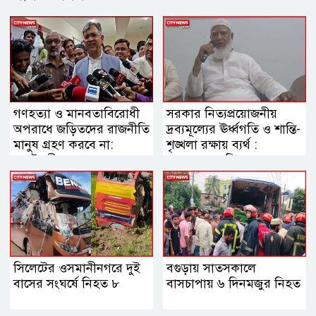
গণহত্যা ও মানবতাবিরোধী
সরকার নিত্যপ্রয়োজনীয়
অপরাধে জড়িতদের রাজনীতি
দ্রব্যমূল্যের ঊর্ধ্বগতি ও শান্তি-
মানুষ গ্রহণ করবে না:
শৃঙ্খলা রক্ষায় ব্যর্থ :
স্বরাষ্ট্রমন্ত্রী
জামায়াত আমির
সিলেটের ওসমানীনগরে দুই
বগুড়ায় সাতসকালে
বাসের সংঘর্ষে নিহত ৮
বাসচাপায় ৬ দিনমজুর নিহত