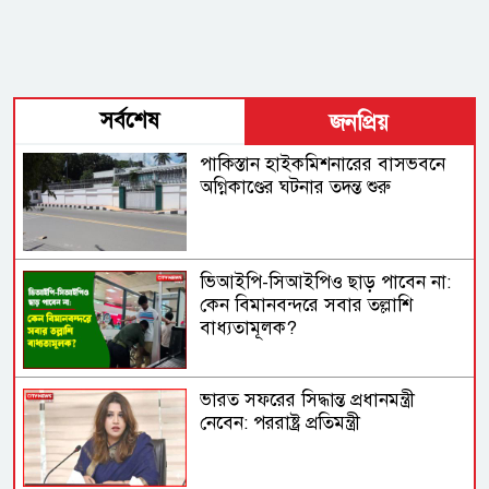
সর্বশেষ
জনপ্রিয়
পাকিস্তান হাইকমিশনারের বাসভবনে
অগ্নিকাণ্ডের ঘটনার তদন্ত শুরু
ভিআইপি-সিআইপিও ছাড় পাবেন না:
কেন বিমানবন্দরে সবার তল্লাশি
বাধ্যতামূলক?
ভারত সফরের সিদ্ধান্ত প্রধানমন্ত্রী
নেবেন: পররাষ্ট্র প্রতিমন্ত্রী