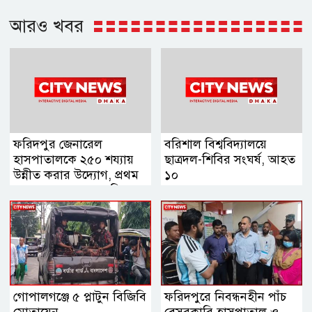
আরও খবর
ফরিদপুর জেনারেল
বরিশাল বিশ্ববিদ্যালয়ে
হাসপাতালকে ২৫০ শয্যায়
ছাত্রদল-শিবির সংঘর্ষ, আহত
উন্নীত করার উদ্যোগ, প্রথম
১০
ব্যবস্থাপনা সভায় এমপি
নায়াব ইউসুফ
গোপালগঞ্জে ৫ প্লাটুন বিজিবি
ফরিদপুরে নিবন্ধনহীন পাঁচ
মোতায়েন
বেসরকারি হাসপাতাল ও