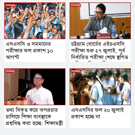
এসএসসি ও সমমানের
চট্টগ্রাম বোর্ডের এইচএসসি
পরীক্ষার ফল প্রকাশ ১০
পরীক্ষা শুরু ২৭ জুলাই, পূর্ব
আগস্ট
নির্ধারিত পরীক্ষা শেষে স্থগিত
পরীক্ষা: শিক্ষামন্ত্রী
তথ্য বিকৃত করে অপপ্রচার
এসএসসির ফল ২০ জুলাই
চালিয়ে শিক্ষা ব্যবস্থাকে
প্রকাশ হচ্ছে না
প্রশ্নবিদ্ধ করা হচ্ছে: শিক্ষামন্ত্রী