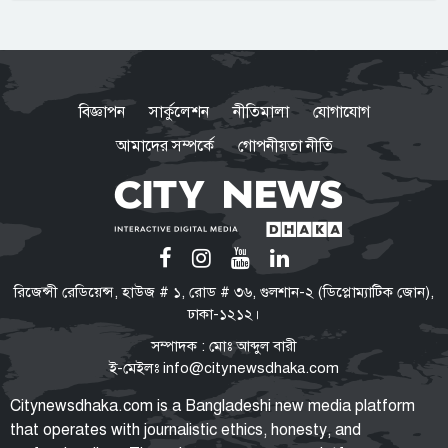
ডায়াবেটিসসহ নানা জটিলতার ঝুঁকি
স্বাধীনতা-সার্বভৌমত্বের প্রশ্নে সিরাজুল
ইসলাম কখনো আপস করেননি: মির্জা
বিজ্ঞাপন
সার্কুলেশন
নীতিমালা
যোগাযোগ
ফখরুল
আমাদের সম্পর্কে
গোপনীয়তা নীতি
পরিবর্তনের পক্ষে-বিপক্ষে নানা শক্তি
তরুণদের সঙ্গে সমাজ ও রাষ্ট্রের একটি
ইতিবাচক সমন্বয় প্রয়োজন বললেন
হোসেন জিল্লুর
টিএফআই সেলে বন্দি রেখে নির্যাতন
রিজেন্সী রেডিয়েন্স, হাউজ # ১, রোড # ৩৬, গুলশান-২ (ডিপ্লোম্যাটিক জোন),
শেখ হাসিনার নির্দেশে গুম করা হয়েছিল
ঢাকা-১২১২।
সালাহউদ্দিন আহমদকে: তদন্ত সংস্থা
সম্পাদক : মোঃ আব্দুল বারী
ই-মেইলঃ
info@citynewsdhaka.com
‘হাসিনা কার্ড’ খেলবেন আবার বন্ধুত্ব
Citynewsdhaka.com is a Bangladeshi new media platform
চাইবেন, দুটো বিপরীতমুখী: ভারতকে
that operates with journalistic ethics, honesty, and
স্বরাষ্ট্রমন্ত্রী