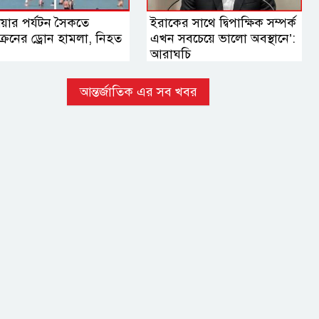
য়ার পর্যটন সৈকতে
ইরাকের সাথে দ্বিপাক্ষিক সম্পর্ক
রেনের ড্রোন হামলা, নিহত
এখন সবচেয়ে ভালো অবস্থানে’:
আরাঘচি
আন্তর্জাতিক এর সব খবর