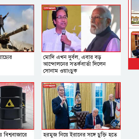
াচ্যের
মোদি এখন দুর্বল, এবার বড়
আন্দোলনের সতর্কবার্তা দিলেন
সোনাম ওয়াংচুক
বিশ্ববাজারে
হরমুজ নিয়ে ইরানের সঙ্গে চুক্তি হতে