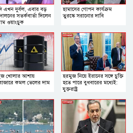
 এখন দুর্বল, এবার বড়
হামাসের গোপন কার্যক্রম
োলনের সতর্কবার্তা দিলেন
তুরস্কে সরানোর দাবি
াম ওয়াংচুক
ুজ খোলার আশায়
হরমুজ নিয়ে ইরানের সঙ্গে চুক্তি
্ববাজারে কমল তেলের দাম
হতে পারে বুধবারের মধ্যেই:
যুক্তরাষ্ট্র