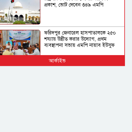
প্রকাশ, ভোট দেবেন ৩৪৯ এমপি
ফরিদপুর জেনারেল হাসপাতালকে ২৫০
শয্যায় উন্নীত করার উদ্যোগ, প্রথম
ব্যবস্থাপনা সভায় এমপি নায়াব ইউসুফ
আর্কাইভ
বিমানবন্দরের নিরাপত্তা
ভিআইপি ও সিআইপি ব্যক্তিসহ সবাইকে
তল্লাশির নির্দেশ মন্ত্রীর
ভারত সরকারের ভূমিকা নিয়ে প্রশ্ন
শেখ হাসিনাকে ভারত কেন বক্তব্য দেওয়ার
সুযোগ দিল, বিবিসি বাংলাকে যা বললেন
স্বরাষ্ট্রমন্ত্রী