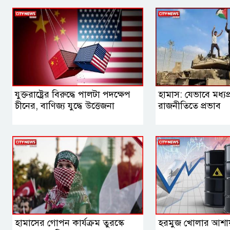
যুক্তরাষ্ট্রের বিরুদ্ধে পালটা পদক্ষেপ
হামাস: যেভাবে মধ্যপ্র
চীনের, বাণিজ্য যুদ্ধে ‍উত্তেজনা
রাজনীতিতে প্রভাব
হামাসের গোপন কার্যক্রম তুরস্কে
হরমুজ খোলার আশায় 