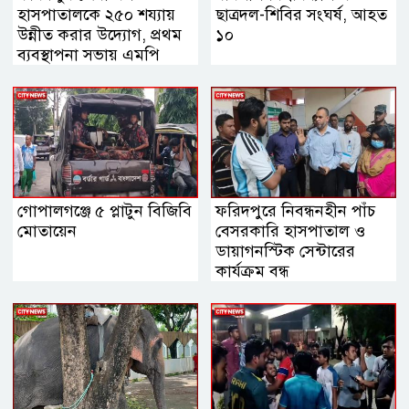
হাসপাতালকে ২৫০ শয্যায়
ছাত্রদল-শিবির সংঘর্ষ, আহত
উন্নীত করার উদ্যোগ, প্রথম
১০
ব্যবস্থাপনা সভায় এমপি
নায়াব ইউসুফ
গোপালগঞ্জে ৫ প্লাটুন বিজিবি
ফরিদপুরে নিবন্ধনহীন পাঁচ
মোতায়েন
বেসরকারি হাসপাতাল ও
ডায়াগনস্টিক সেন্টারের
কার্যক্রম বন্ধ