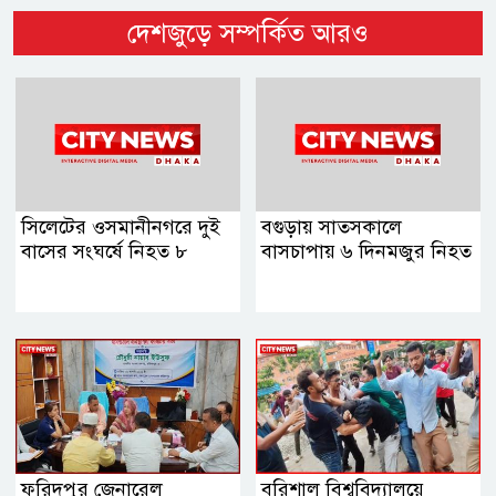
দেশজুড়ে সম্পর্কিত আরও
সিলেটের ওসমানীনগরে দুই
বগুড়ায় সাতসকালে
বাসের সংঘর্ষে নিহত ৮
বাসচাপায় ৬ দিনমজুর নিহত
ফরিদপুর জেনারেল
বরিশাল বিশ্ববিদ্যালয়ে