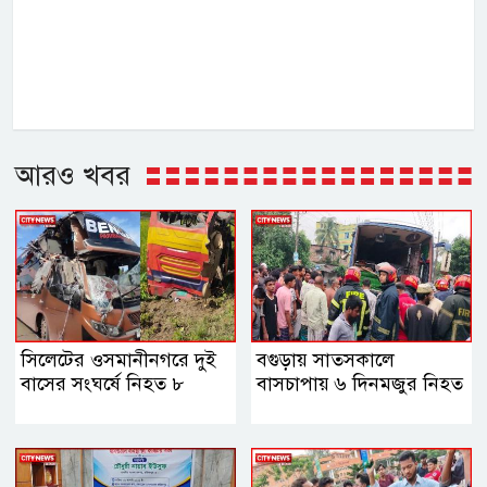
আরও খবর
সিলেটের ওসমানীনগরে দুই
বগুড়ায় সাতসকালে
বাসের সংঘর্ষে নিহত ৮
বাসচাপায় ৬ দিনমজুর নিহত