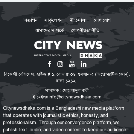
পাকিস্তান হাইকমিশনারের বাসভবনে
অগ্নিকাণ্ডের ঘটনার তদন্ত শুরু
বিজ্ঞাপন
সার্কুলেশন
নীতিমালা
যোগাযোগ
আমাদের সম্পর্কে
গোপনীয়তা নীতি
ভিআইপি-সিআইপিও ছাড় পাবেন না:
কেন বিমানবন্দরে সবার তল্লাশি
বাধ্যতামূলক?
ভারত সফরের সিদ্ধান্ত প্রধানমন্ত্রী
রিজেন্সী রেডিয়েন্স, হাউজ # ১, রোড # ৩৬, গুলশান-২ (ডিপ্লোম্যাটিক জোন),
নেবেন: পররাষ্ট্র প্রতিমন্ত্রী
ঢাকা-১২১২।
সম্পাদক : মোঃ আব্দুল বারী
ই-মেইলঃ
info@citynewsdhaka.com
রাষ্ট্রপতি নির্বাচনের ভোটার তালিকা
Citynewsdhaka.com is a Bangladeshi new media platform
প্রকাশ, ভোট দেবেন ৩৪৯ এমপি
that operates with journalistic ethics, honesty, and
professionalism. Through our convergence platform, we
publish text, audio, and video content to keep our audience