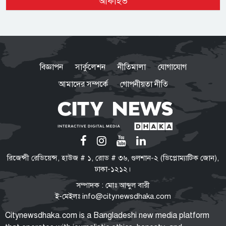
আর্কাইভ
অস্ট্রেলিয়ার তৃতীয় সারির দলের কাছে
ইনিংস ব্যবধানে হারল বাংলাদেশ
বিজ্ঞাপন
সার্কুলেশন
নীতিমালা
যোগাযোগ
আমাদের সম্পর্কে
গোপনীয়তা নীতি
ভারতে যেভাবে দিন কাটাচ্ছেন পলাতক
আ.লীগ নেতারা
ড্যাবের প্রতিষ্ঠাবার্ষিকীতে প্রধানমন্ত্রী
রিজেন্সী রেডিয়েন্স, হাউজ # ১, রোড # ৩৬, গুলশান-২ (ডিপ্লোম্যাটিক জোন),
তারেক রহমান
ঢাকা-১২১২।
সম্পাদক : মোঃ আব্দুল বারী
ই-মেইলঃ
info@citynewsdhaka.com
মুক্তিযুদ্ধ ছিলো জনতার, কোনো
Citynewsdhaka.com is a Bangladeshi new media platform
রাজনৈতিক দলের নয়: ভারপ্রাপ্ত