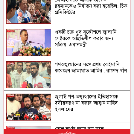
রহমানকেও নির্যাতন করা হয়েছিল: চিফ
প্রসিকিউটর
একটি চক্র খুব সুকৌশলে জ্বালানি
সেক্টরকে অস্থিতিশীল করার জন্য
সক্রিয়: প্রধানমন্ত্রী
গণঅভ্যুত্থানের সঙ্গে প্রথম বেইমানি
করেছেন জামায়াত আমির : রাশেদ খাঁন
জুলাই গণ-অভ্যুত্থানের ইতিহাসকে
দলীয়করণ না করার আহ্বান নাহিদ
ইসলামের
দেশে স্বর্ণের দামে বড় লাফ