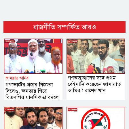
রাজনীতি সম্পর্কিত আরও
গণঅভ্যুত্থানের সঙ্গে প্রথম
জামায়াত আমির
বেইমানি করেছেন জামায়াত
গণভোটের প্রস্তাব নিজেরা
আমির : রাশেদ খাঁন
দিলেও, ক্ষমতায় গিয়ে
বিএনপির মানসিকতা বদলে
গিয়েছে