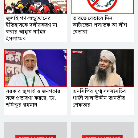
জুলাই গণ-অভ্যুত্থানের
ভারতে যেভাবে দিন
ইতিহাসকে দলীয়করণ না
কাটাচ্ছেন পলাতক আ.লীগ
করার আহ্বান নাহিদ
নেতারা
ইসলামের
সরকার জুলাই ও জনগণের
এনসিপির যুগ্ম সদস্যসচিব
সঙ্গে প্রতারণা করছে: ডা.
গাজী সালাউদ্দীন তানভীর
শফিকুর রহমান
গ্রেফতার