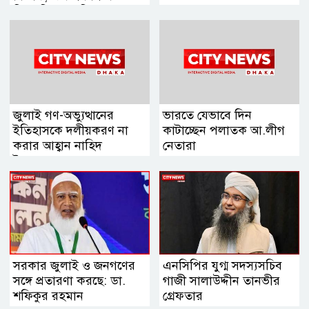
বিএনপির মানসিকতা বদলে
গিয়েছে
জুলাই গণ-অভ্যুত্থানের
ভারতে যেভাবে দিন
ইতিহাসকে দলীয়করণ না
কাটাচ্ছেন পলাতক আ.লীগ
করার আহ্বান নাহিদ
নেতারা
ইসলামের
সরকার জুলাই ও জনগণের
এনসিপির যুগ্ম সদস্যসচিব
সঙ্গে প্রতারণা করছে: ডা.
গাজী সালাউদ্দীন তানভীর
শফিকুর রহমান
গ্রেফতার