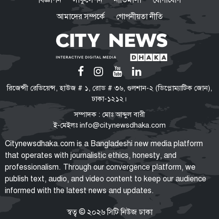
আমাদের সম্পর্কে
গোপনীয়তা নীতি
আসিফ মাহমুদ বললেন
শেখ হাসিনাকে রাজনৈতিক বক্তব্য
দিতে দিলে ধরে নেওয়া হবে ভারত
ইন্ধন দিচ্ছে
সরকার জুলাই ও জনগণের সঙ্গে
রিজেন্সী রেডিয়েন্স, হাউজ # ১, রোড # ৩৬, গুলশান-২ (ডিপ্লোম্যাটিক জোন),
প্রতারণা করছে: ডা. শফিকুর রহমান
ঢাকা-১২১২।
সম্পাদক : মোঃ আব্দুল বারী
ই-মেইলঃ
info@citynewsdhaka.com
বরিশাল বিশ্ববিদ্যালয়ে ছাত্রদল-শিবির
Citynewsdhaka.com is a Bangladeshi new media platform
সংঘর্ষ, আহত ১০
that operates with journalistic ethics, honesty, and
professionalism. Through our convergence platform, we
publish text, audio, and video content to keep our audience
informed with the latest news and updates.
জুলাই জাদুঘর গণতান্ত্রিক অভিযাত্রার
সঙ্গে আন্দোলন-সংগ্রামের ইতিহাস
তুলে ধরবে: প্রধানমন্ত্রী
স্বত্ব © ২০২৬ সিটি নিউজ ঢাকা