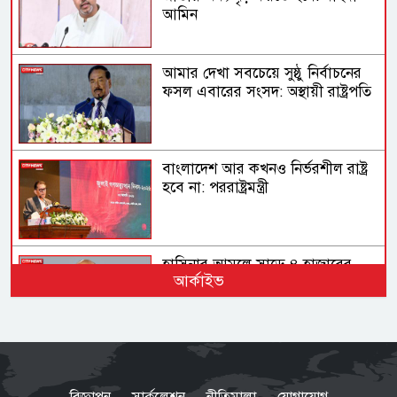
আমিন
আমার দেখা সবচেয়ে সুষ্ঠু নির্বাচনের
ফসল এবারের সংসদ: অস্থায়ী রাষ্ট্রপতি
বাংলাদেশ আর কখনও নির্ভরশীল রাষ্ট্র
হবে না: পররাষ্ট্রমন্ত্রী
হাসিনার আমলে সাড়ে ৪ হাজারের
আর্কাইভ
বেশি মানুষ হত্যার শিকার: আইনমন্ত্রী
আদালত বিচার করবে আওয়ামী
লীগের পরিণতি কী হবে: স্বরাষ্ট্রমন্ত্রী
বিজ্ঞাপন
সার্কুলেশন
নীতিমালা
যোগাযোগ