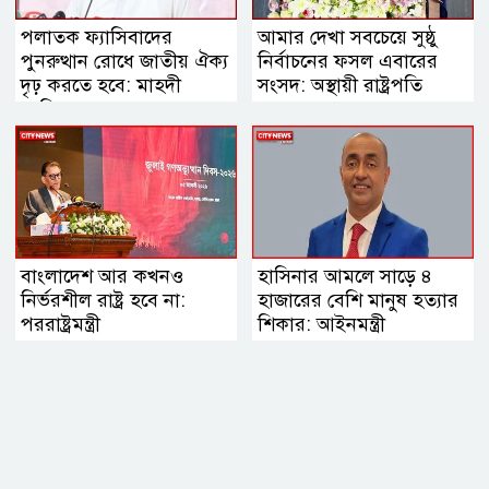
পলাতক ফ্যাসিবাদের
আমার দেখা সবচেয়ে সুষ্ঠু
পুনরুত্থান রোধে জাতীয় ঐক্য
নির্বাচনের ফসল এবারের
দৃঢ় করতে হবে: মাহদী
সংসদ: অস্থায়ী রাষ্ট্রপতি
আমিন
বাংলাদেশ আর কখনও
হাসিনার আমলে সাড়ে ৪
নির্ভরশীল রাষ্ট্র হবে না:
হাজারের বেশি মানুষ হত্যার
পররাষ্ট্রমন্ত্রী
শিকার: আইনমন্ত্রী