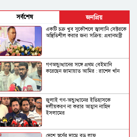
সর্বশেষ
জনপ্রিয়
একটি চক্র খুব সুকৌশলে জ্বালানি সেক্টরকে
অস্থিতিশীল করার জন্য সক্রিয়: প্রধানমন্ত্রী
গণঅভ্যুত্থানের সঙ্গে প্রথম বেইমানি
করেছেন জামায়াত আমির : রাশেদ খাঁন
জুলাই গণ-অভ্যুত্থানের ইতিহাসকে
দলীয়করণ না করার আহ্বান নাহিদ
ইসলামের
দেশে স্বর্ণের দামে বড় লাফ