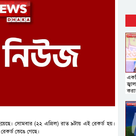
একট
জ্বা
করার 
ি হয়েছে। সোমবার (২২ এপ্রিল) রাত ৯টায় এই রেকর্ড হয়।
রেকর্ড ভেঙে গেছে।