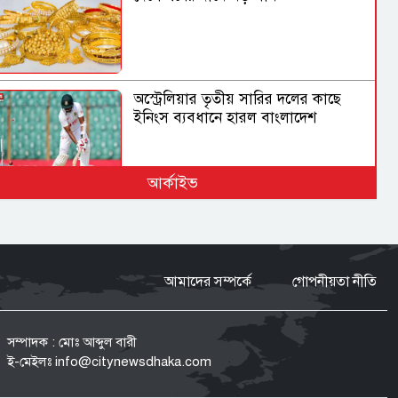
অস্ট্রেলিয়ার তৃতীয় সারির দলের কাছে
ইনিংস ব্যবধানে হারল বাংলাদেশ
আর্কাইভ
ভারতে যেভাবে দিন কাটাচ্ছেন পলাতক
আ.লীগ নেতারা
আমাদের সম্পর্কে
গোপনীয়তা নীতি
ড্যাবের প্রতিষ্ঠাবার্ষিকীতে প্রধানমন্ত্রী
তারেক রহমান
সম্পাদক : মোঃ আব্দুল বারী
ই-মেইলঃ
info@citynewsdhaka.com