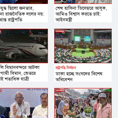
তিযুদ্ধ ছিলো জনতার,
শেখ হাসিনা ডিসেম্বরে আসুক,
ো রাজনৈতিক দলের নয়:
আমিও বিশ্বাস করতে চাই:
রাপ্ত রাষ্ট্রপতি
আইনমন্ত্রী
লি বিমানবন্দরে আটকা
রাষ্ট্রপতি নির্বাচন
াগামী বিমান, ভেতরে
ডাকা হচ্ছে সংসদের বিশেষ
ই শতাধিক যাত্রী
অধিবেশন