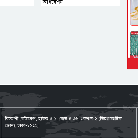
অধিবেশন
রিজেন্সী রেডিয়েন্স, হাউজ # ১, রোড # ৩৬, গুলশান-২ (ডিপ্লোম্যাটিক
জোন), ঢাকা-১২১২।