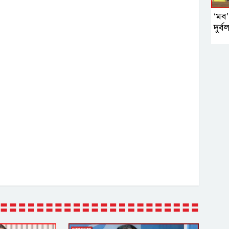
‘মব’
দুর্