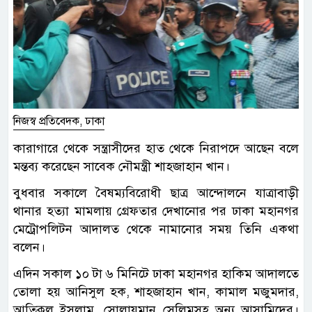
নিজস্ব প্রতিবেদক, ঢাকা
কারাগারে থেকে সন্ত্রাসীদের হাত থেকে নিরাপদে আছেন বলে
মন্তব্য করেছেন সাবেক নৌমন্ত্রী শাহজাহান খান।
বুধবার সকালে বৈষম্যবিরোধী ছাত্র আন্দোলনে যাত্রাবাড়ী
থানার হত্যা মামলায় গ্রেফতার দেখানোর পর ঢাকা মহানগর
মেট্রোপলিটন আদালত থেকে নামানোর সময় তিনি একথা
বলেন।
এদিন সকাল ১০ টা ৬ মিনিটে ঢাকা মহানগর হাকিম আদালতে
তোলা হয় আনিসুল হক, শাহজাহান খান, কামাল মজুমদার,
আতিকুল ইসলাম, সোলায়মান সেলিমসহ অন্য আসামিদের।