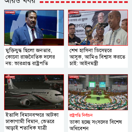
আরও খবর
মুক্তিযুদ্ধ ছিলো জনতার,
শেখ হাসিনা ডিসেম্বরে
কোনো রাজনৈতিক দলের
আসুক, আমিও বিশ্বাস করতে
নয়: ভারপ্রাপ্ত রাষ্ট্রপতি
চাই: আইনমন্ত্রী
ইতালি বিমানবন্দরে আটকা
রাষ্ট্রপতি নির্বাচন
ঢাকাগামী বিমান, ভেতরে
ডাকা হচ্ছে সংসদের বিশেষ
আড়াই শতাধিক যাত্রী
অধিবেশন