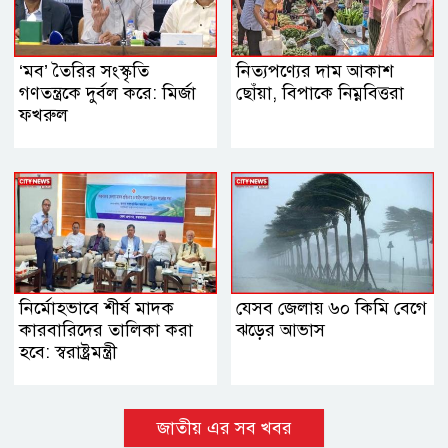
‘মব’ তৈরির সংস্কৃতি
নিত্যপণ্যের দাম আকাশ
গণতন্ত্রকে দুর্বল করে: মির্জা
ছোঁয়া, বিপাকে নিম্নবিত্তরা
ফখরুল
নির্মোহভাবে শীর্ষ মাদক
যেসব জেলায় ৬০ কিমি বেগে
কারবারিদের তালিকা করা
ঝড়ের আভাস
হবে: স্বরাষ্ট্রমন্ত্রী
জাতীয় এর সব খবর