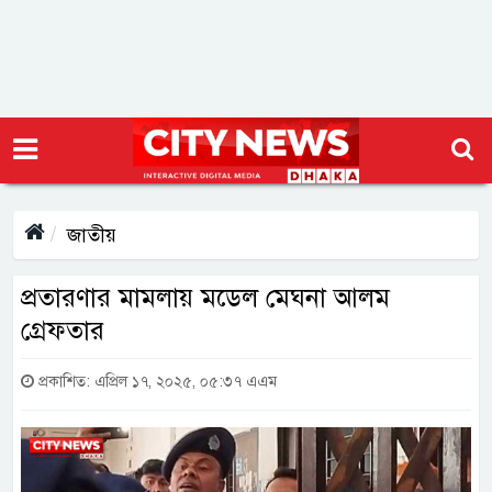
জাতীয়
প্রতারণার মামলায় মডেল মেঘনা আলম
গ্রেফতার
প্রকাশিত: এপ্রিল ১৭, ২০২৫, ০৫:৩৭ এএম