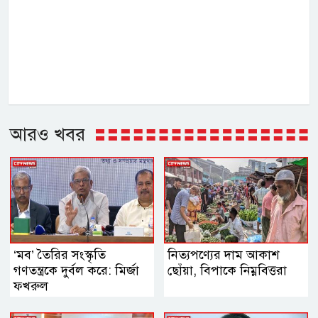
আরও খবর
‘মব’ তৈরির সংস্কৃতি
নিত্যপণ্যের দাম আকাশ
গণতন্ত্রকে দুর্বল করে: মির্জা
ছোঁয়া, বিপাকে নিম্নবিত্তরা
ফখরুল