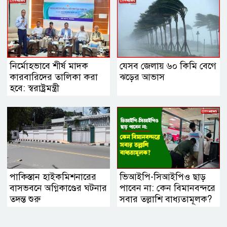
নির্মোহভাবে শীর্ষ মাদক
যেসব জেলায় ৬০ কিমি বেগে
কারবারিদের তালিকা করা
ঝড়ের আভাস
হবে: স্বরাষ্ট্রমন্ত্রী
পাকিস্তান হাইকমিশনারের
ভিআইপি-সিআইপিও ছাড়
বাসভবনে অগ্নিকাণ্ডের ঘটনার
পাবেন না: কেন বিমানবন্দরে
তদন্ত শুরু
সবার তল্লাশি বাধ্যতামূলক?