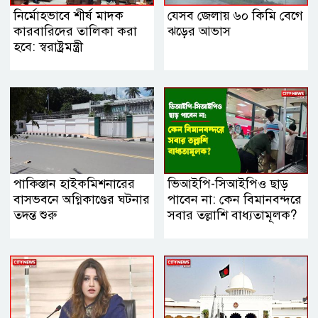
নির্মোহভাবে শীর্ষ মাদক
যেসব জেলায় ৬০ কিমি বেগে
কারবারিদের তালিকা করা
ঝড়ের আভাস
হবে: স্বরাষ্ট্রমন্ত্রী
পাকিস্তান হাইকমিশনারের
ভিআইপি-সিআইপিও ছাড়
বাসভবনে অগ্নিকাণ্ডের ঘটনার
পাবেন না: কেন বিমানবন্দরে
তদন্ত শুরু
সবার তল্লাশি বাধ্যতামূলক?