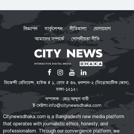
সিলেটের ওসমানীনগরে দুই বাসের
সংঘর্ষে নিহত ৮
বিজ্ঞাপন
সার্কুলেশন
নীতিমালা
যোগাযোগ
আমাদের সম্পর্কে
গোপনীয়তা নীতি
বগুড়ায় সাতসকালে বাসচাপায় ৬
দিনমজুর নিহত
পাকিস্তান হাইকমিশনারের বাসভবনে
রিজেন্সী রেডিয়েন্স, হাউজ # ১, রোড # ৩৬, গুলশান-২ (ডিপ্লোম্যাটিক জোন),
অগ্নিকাণ্ডের ঘটনার তদন্ত শুরু
ঢাকা-১২১২।
সম্পাদক : মোঃ আব্দুল বারী
ই-মেইলঃ
info@citynewsdhaka.com
ভিআইপি-সিআইপিও ছাড় পাবেন না:
Citynewsdhaka.com is a Bangladeshi new media platform
কেন বিমানবন্দরে সবার তল্লাশি
that operates with journalistic ethics, honesty, and
বাধ্যতামূলক?
professionalism. Through our convergence platform, we