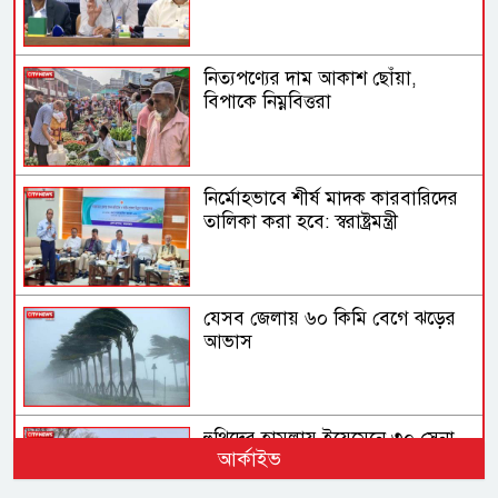
নিত্যপণ্যের দাম আকাশ ছোঁয়া,
বিপাকে নিম্নবিত্তরা
নির্মোহভাবে শীর্ষ মাদক কারবারিদের
তালিকা করা হবে: স্বরাষ্ট্রমন্ত্রী
যেসব জেলায় ৬০ কিমি বেগে ঝড়ের
আভাস
হুথিদের হামলায় ইয়েমেনে ৩০ সেনা
আর্কাইভ
নিহত