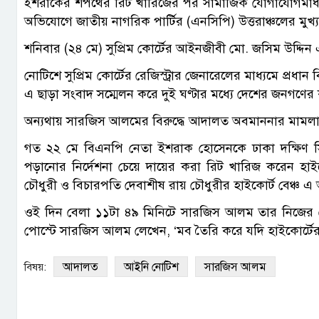
ইশরাকের শপথের রিট খারিজের পর সামাজিক যোগাযোগমাধ্যম 
অভিযোগে জাতীয় নাগরিক পার্টির (এনসিপি) উত্তরাঞ্চলের ম
শনিবার (২৪ মে) সুপ্রিম কোর্টের আইনজীবী মো. জসিম উদ্দিন
নোটিশে সুপ্রিম কোর্টের রেজিস্ট্রার জেনারেলের মাধ্যমে প্রধা
এ ছাড়া সংবাদ সম্মেলন করে দুই ঘণ্টার মধ্যে দেশের জনগণের 
অন্যথায় সারজিস আলমের বিরুদ্ধে আদালত অবমাননার মাম
গত ২২ মে বিএনপি নেতা ইশরাক হোসেনকে ঢাকা দক্ষিণ সি
পড়ানোর নির্দেশনা চেয়ে দায়ের করা রিট খারিজ করেন 
চৌধুরী ও বিচারপতি দেবাশীষ রায় চৌধুরীর হাইকোর্ট বেঞ্চ 
ওই দিন বেলা ১১টা ৪৯ মিনিটে সারজিস আলম তার নিজের ভে
পোস্টে সারজিস আলম লেখেন, ‘মব তৈরি করে যদি হাইকোর্টের 
আদালত
আইনি নোটিশ
সারজিস আলম
বিষয়: