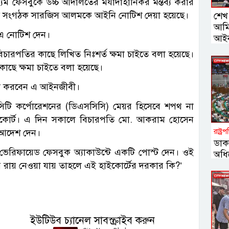
ফেসবুকে উচ্চ আদালতের মর্যাদাহানিকর মন্তব্য করার
ুখ্য সংগঠক সারজিস আলমকে আইনি নোটিশ দেয়া হয়েছে।
শেখ 
আমি
 এ নোটিশ দেন।
আইনম
ন বিচারপতির কাছে লিখিত নিঃশর্ত ক্ষমা চাইতে বলা হয়েছে।
কাছে ক্ষমা চাইতে বলা হয়েছে।
লা করবেন এ আইনজীবী।
টি কর্পোরেশনের (ডিএসসিসি) মেয়র হিসেবে শপথ না
হাইকোর্ট। এ দিন সকালে বিচারপতি মো. আকরাম হোসেন
রাষ্ট্র
এ আদেশ দেন।
ডাক
রিফায়েড ফেসবুক অ্যাকাউন্টে একটি পোস্ট দেন। ওই
অধি
রায় নেওয়া যায় তাহলে এই হাইকোর্টের দরকার কি?’
ইউটিউব চ্যানেল সাবস্ক্রাইব করুন