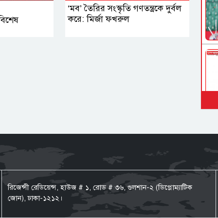
‘মব’ তৈরির সংস্কৃতি গণতন্ত্রকে দুর্বল
করে: মির্জা ফখরুল
বিশেষ
রিজেন্সী রেডিয়েন্স, হাউজ # ১, রোড # ৩৬, গুলশান-২ (ডিপ্লোম্যাটিক
জোন), ঢাকা-১২১২।