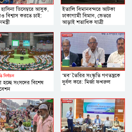
হাসিনা ডিসেম্বরে আসুক,
ইতালি বিমানবন্দরে আটকা
ও বিশ্বাস করতে চাই:
ঢাকাগামী বিমান, ভেতরে
ন্ত্রী
আড়াই শতাধিক যাত্রী
‘মব’ তৈরির সংস্কৃতি গণতন্ত্রকে
পতি নির্বাচন
দুর্বল করে: মির্জা ফখরুল
া হচ্ছে সংসদের বিশেষ
বেশন