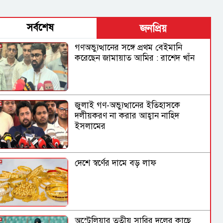
সর্বশেষ
জনপ্রিয়
গণঅভ্যুত্থানের সঙ্গে প্রথম বেইমানি
করেছেন জামায়াত আমির : রাশেদ খাঁন
জুলাই গণ-অভ্যুত্থানের ইতিহাসকে
দলীয়করণ না করার আহ্বান নাহিদ
ইসলামের
দেশে স্বর্ণের দামে বড় লাফ
অস্ট্রেলিয়ার তৃতীয় সারির দলের কাছে