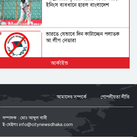
ইনিংস ব্যবধানে হারল বাংলাদেশ
ভারতে যেভাবে দিন কাটাচ্ছেন পলাতক
আ.লীগ নেতারা
আর্কাইভ
ড্যাবের প্রতিষ্ঠাবার্ষিকীতে প্রধানমন্ত্রী
তারেক রহমান
আমাদের সম্পর্কে
গোপনীয়তা নীতি
মুক্তিযুদ্ধ ছিলো জনতার, কোনো
রাজনৈতিক দলের নয়: ভারপ্রাপ্ত রাষ্ট্রপতি
সম্পাদক : মোঃ আব্দুল বারী
ই-মেইলঃ
info@citynewsdhaka.com