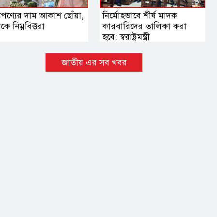
যপণ্যের দাম আকাশ ছোঁয়া,
নির্মোহভাবে শীর্ষ মাদক
কে নিম্নবিত্তরা
কারবারিদের তালিকা করা
হবে: স্বরাষ্ট্রমন্ত্রী
জাতীয় এর সব খবর