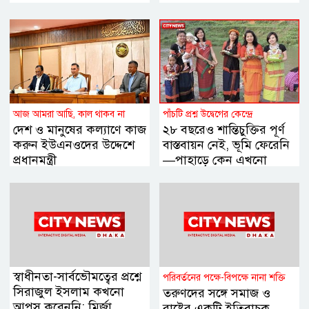
আজ আমরা আছি, কাল থাকব না
পাঁচটি প্রশ্ন উদ্বেগের কেন্দ্রে
দেশ ও মানুষের কল্যাণে কাজ
২৮ বছরেও শান্তিচুক্তির পূর্ণ
করুন ইউএনওদের উদ্দেশে
বাস্তবায়ন নেই, ভূমি ফেরেনি
প্রধানমন্ত্রী
—পাহাড়ে কেন এখনো
অশান্তি?
স্বাধীনতা-সার্বভৌমত্বের প্রশ্নে
পরিবর্তনের পক্ষে-বিপক্ষে নানা শক্তি
সিরাজুল ইসলাম কখনো
তরুণদের সঙ্গে সমাজ ও
আপস করেননি: মির্জা
রাষ্ট্রের একটি ইতিবাচক