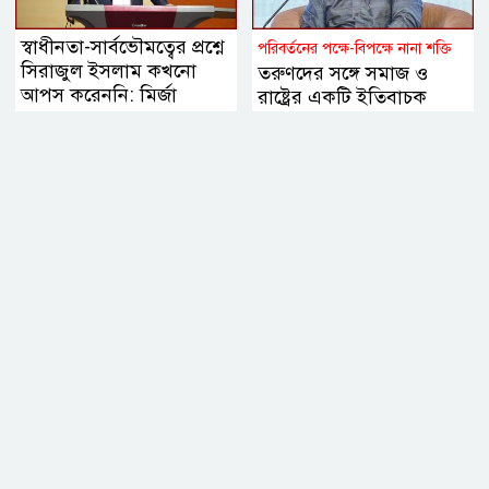
স্বাধীনতা-সার্বভৌমত্বের প্রশ্নে
পরিবর্তনের পক্ষে-বিপক্ষে নানা শক্তি
সিরাজুল ইসলাম কখনো
তরুণদের সঙ্গে সমাজ ও
আপস করেননি: মির্জা
রাষ্ট্রের একটি ইতিবাচক
ফখরুল
সমন্বয় প্রয়োজন বললেন
হোসেন জিল্লুর