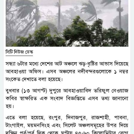
সিটি নিউজ ডেস্ক
সন্ধ্যা ৬টার মধ্যে দেশের আট অঞ্চলে ঝড়-বৃষ্টির আভাস দিয়েছে
আবহাওয়া অফিস। এসব অঞ্চলের নদীবন্দরগুলোকে ১ নম্বর
সংকেত দেখাতে বলা হয়েছে।
বুধবার (১৩ আগস্ট) দুপুরে আবহাওয়াবিদ তরিফুল নেওয়াজ
কবির স্বাক্ষরিত এক সংবাদ বিজ্ঞপ্তিতে এসব তথ্য জানানো
হয়।
এতে বলা হয়েছে, রংপুর, দিনাজপুর, রাজশাহী, পাবনা,
টাংগাইল, ময়মনসিংহ এবং সিলেট অঞ্চলসমূহের উপর দিয়ে
দক্ষিন পূর্ব/পূর্ব দিক থেকে ঘণ্টায় ৪৫-৬০ কিলোমিটার বেগে