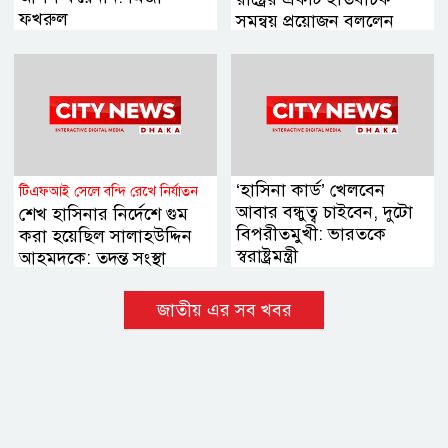
ফখরুল
সমন্বয় প্রয়োজন বললেন
হোসেন জিল্লুর
‘হাসিনা কার্ড’ খেলবেন
টিএফআই সেলে বন্দি রেখে নির্যাতন
আবার বন্ধুত্ব চাইবেন, দুটো
শেখ হাসিনার নির্দেশে গুম
বিপরীতমুখী: ভারতকে
করা হয়েছিল সালাহউদ্দিন
স্বরাষ্ট্রমন্ত্রী
আহমদকে: তদন্ত সংস্থা
জাতীয় এর সব খবর