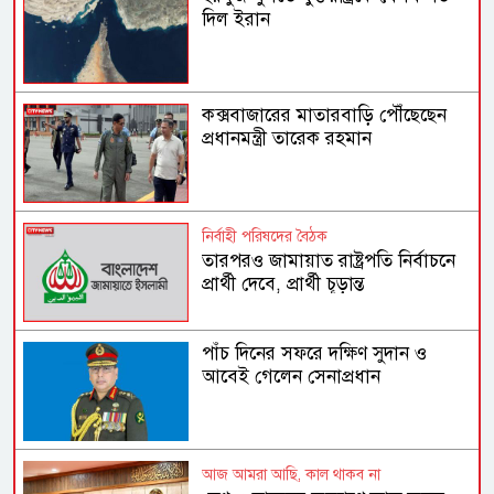
দিল ইরান
কক্সবাজারের মাতারবাড়ি পৌঁছেছেন
প্রধানমন্ত্রী তারেক রহমান
নির্বাহী পরিষদের বৈঠক
তারপরও জামায়াত রাষ্ট্রপতি নির্বাচনে
প্রার্থী দেবে, প্রার্থী চূড়ান্ত
পাঁচ দিনের সফরে দক্ষিণ সুদান ও
আবেই গেলেন সেনাপ্রধান
আজ আমরা আছি, কাল থাকব না